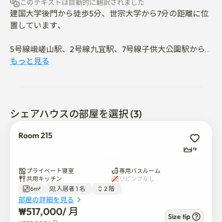
このテキストは自動的に翻訳されました
建国大学後門から徒歩5分、世宗大学から7分の距離に位
置しています、

5号線峨嵯山駅、2号線九宜駅、7号線子供大公園駅から
徒歩10分のトリプル駅勢圏ワンルームテルです。

もっと見る
九宜交差点に位置し、交通の利用が便利で、静かな住宅
街に位置しているので居住しやすいです。 便益施設(スタ
ーバックス、コンポーズコーヒー、マート、コンビニ、
コインランドリー、食堂、在来市場など)も周辺にあって
シェアハウスの部屋を選択 (3)
生活が便利で、子供大公園がすぐ前なので公園の散歩や
運動に良いです。

Room 215
4
すべての号室は全部で1人1室のワンルーム型(個人トイレ
+シャワールーム)であり、

プライベート寝室
専用バスルーム
他のコシテルに比べて基本的に部屋が大きく、3つの大
共用キッチン
リビングなし
6m²
入居者 1 名  
2 階  
きさのタイプのルーム(ワンルーム、1.5ワンルーム、2.0
部屋の詳細を見る
ワンルーム)で構成されています。

₩
517,000
/ 
月
Size tip