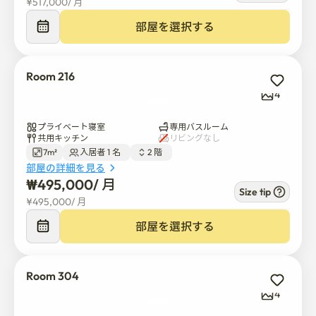
¥
517,000
/ 
月
インターネット速度500Mで個別Wi-Fiが提供されます。

2~3階は2階で、各階の出入口はデジタルドアロック、
部屋を選択する
CCTV、キッチン別途、3階の屋上で休憩が可能で、洗濯
及び乾燥が可能です。

米、ラーメン、キムチが提供されています。

Room 216
4
電話orメール、オープンカカオトークでお気軽にお問い
合わせお願いいたします。

プライベート寝室
専用バスルーム
共用キッチン
リビングなし
7m²
入居者 1 名  
2 階  
kakao 문의 : https://open.kakao.com/o/sfMIq3fg

部屋の詳細を見る
₩
495,000
/ 
月
Size tip
1ルーム 1人入室可能であり、入室契約書に基づいて適用
¥
495,000
/ 
月
されます。

部屋を選択する
ユンステイのワンルームテルは2~3階でご利用いただけ
ます。

Room 304
4
分距離のトリプル駅勢5号圏ワンルームテルです5号線峨
嵯山駅、2号線九宜駅、7号線子供大公園駅徒歩10分、5