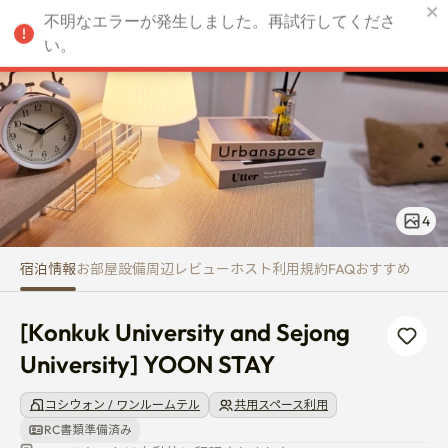
[Konkuk University and Sejong
不明なエラーが発生しました。再試行してくださ
JPY
い。
4
宿泊情報
お部屋
設備
周辺
レビュー
ホスト
利用規約
FAQ
おすすめ
[Konkuk University and Sejong 
University] YOON STAY
コシウォン / ワンルームテル
共用スペース利用
RC書類準備済み