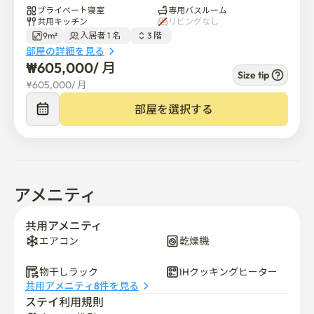
プライベート寝室
専用バスルーム
号線峨嵯山駅、2号線九宜駅、7号線子供大公園駅徒歩10
共用キッチン
リビングなし
分のトリプル駅勢圏ワンルームテルです。
9m²
入居者 1 名  
3 階  
部屋の詳細を見る
₩
605,000
/ 
月
Size tip
¥
605,000
/ 
月
部屋を選択する
アメニティ
共用アメニティ
エアコン
乾燥機
物干しラック
IHクッキングヒーター
共用アメニティ8件を見る
ステイ利用規則