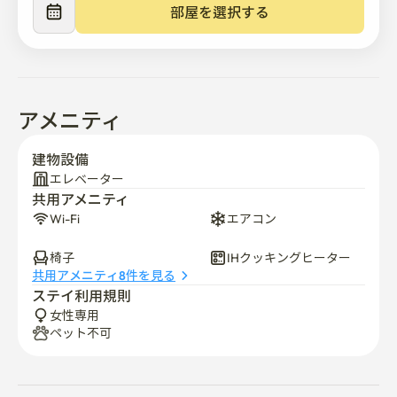
部屋を選択する
契約確定時に詳細案内文をお送りします。

* 交通便

バス停徒歩2分！！

アメニティ
バス 主 経路 1164、2115

 1. 1164

建物設備
西京大、牛耳新設軽電鉄貞陵駅、4号線吉音駅、ミア現
エレベーター
共用アメニティ
代百貨店

Wi-Fi
エアコン
 2. 2115

椅子
IHクッキングヒーター
西京大学、高麗大学、牛耳新設貞陵駅、4号線誠信女子
共用アメニティ8件を見る
大学駅、6号線安岩駅、高麗大学病院、1号線祭基洞、清
ステイ利用規則
涼里駅、京東市場·三育ソウル病院·7号線中和駅ソウル医
女性専用
療院
ペット不可