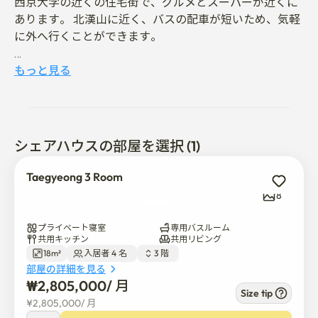
西京大学の近くの住宅街で、グルメとスーパーが近くに
あります。 北漢山に近く、バスの配車が短いため、気軽
に外へ行くことができます。

完璧な日本語のコミュニケーションと簡単な英語のコミ
もっと見る
ュニケーションが可能です。

平日の午前7~9時に簡単な朝食用料理を提供します。

(トースト用食パンおよびシリアル、牛乳など)

シェアハウスの部屋を選択 (1)
* 必須利用規則案内

Taegyeong 3 Room
1. 一緒に使用する空間であるだけに、お互いに配慮お願
8
いします。

2. 喫煙とペット禁止(案内犬は入居状況に応じて可能で
プライベート寝室
専用バスルーム
す。)

共用キッチン
共用リビング
18m²
入居者 4 名  
3 階  
3. 共用スペースと用品はきれいに使用お願いします。

部屋の詳細を見る
3. 分別収集遵守

₩
2,805,000
/ 
月
4. 規則違反で苦情が発生した場合、軽重によって措置さ
Size tip
¥
2,805,000
/ 
月
れることがあります。
