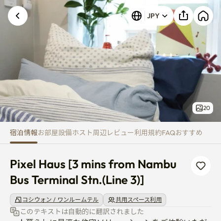
Pixel Haus [3 mins from Nambu B
不明なエラーが発生しました。再試行してくださ
JPY
い。
20
宿泊情報
お部屋
設備
ホスト
周辺
レビュー
利用規約
FAQ
おすすめ
Pixel Haus [3 mins from Nambu 
Bus Terminal Stn.(Line 3)]
コシウォン / ワンルームテル
共用スペース利用
このテキストは自動的に翻訳されました