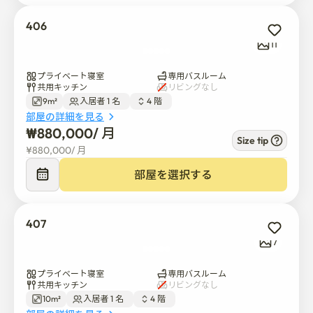
喫煙所です。）

暖房器具の使用を禁止します: 火災予防のため、客室内の
406
個人暖房器具(電熱器、コーヒーポット、インダクション
11
など)の使用を厳しく禁止しているところが多いです。

4. 部外者立入制限

プライベート寝室
専用バスルーム
知人を同伴してはいけません: セキュリティと騒音の問題
共用キッチン
リビングなし
で部外者の入室を禁止することが原則です。

9m²
入居者 1 名  
4 階  
部屋の詳細を見る
宿泊施設なし: 外部の人を密かに寝かせて摘発された場
₩
880,000
/ 
月
合、直ちに立ち退きするなど強力な規制が適用されるこ
Size tip
¥
880,000
/ 
月
とがあります。

5. 廃棄物等処理

部屋を選択する
個別収集: 食品廃棄物、リサイクル可能な材料、一般廃棄
物を指定された場所で分別して排出します。

個人衛生: 室内の悪臭による周辺の被害が発生しないよう
407
に管理します。
7
プライベート寝室
専用バスルーム
共用キッチン
リビングなし
10m²
入居者 1 名  
4 階  