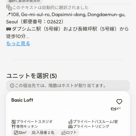
RC書類準備済み
このテキストは自動的に翻訳されました
📍108, Go-mi-sul-ro, Dapsimni-dong, Dongdaemun-gu, 
Seoul（郵便番号：02622）

🚃 ダプシムニ駅（5号線）および長韓坪駅（5号線）から
徒歩10分

🏫 漢陽大学、韓国大学、HUFS、建国大学、UOS、世宗
もっと見る
大学へはいずれもアクセスしやすい立地です。

🌿 Enkoウェルカムページ 
https://www.notion.so/enkorwithus/WELCOME-
1e2d9e29823480f2a677cb982a4694e0

ユニットを選択 (5)
🎥 バーチャル・ルームツアー 
この宿泊先では、階数はホストが割り当てます。
www.notion.so/enkorwithus/ROOM-TOUR-
1d6d9e298234806bab3edb2569e598e3

Basic Loft
🌳 中浪川と青渓川が近く、自然の中を静かに散策するの
21
にぴったりです。

🪑 完全に家具付きの客室をご利用いただき、2階と3階の
プライベートスタジオ
プライベートバスルーム1室
共用スペースで開催されるコミュニティイベントにもぜ
専用キッチン
プライベートリビング
ひご参加ください。

32m²
入居者 2 名  
ロフト