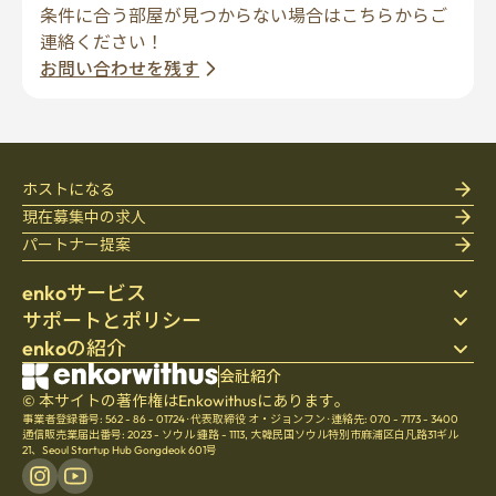
条件に合う部屋が見つからない場合はこちらからご
連絡ください！
お問い合わせを残す
ホストになる
現在募集中の求人
パートナー提案
enkoサービス
サポートとポリシー
ステイ先を探す
enkoの紹介
寝具
個人情報保護方針
ブログ
利用規約
会社紹介
会社紹介
ヘルプセンター
© 本サイトの著作権はEnkowithusにあります。
キャンセル・返金ポリシー
採用
事業者登録番号: 562 - 86 - 01724
·
代表取締役 オ・ジョンフン
·
連絡先: 070 - 7173 - 3400
チームの文化
通信販売業届出番号: 2023 - ソウル 鍾路 - 1113
,
大韓民国ソウル特別市麻浦区白凡路31ギル
21、Seoul Startup Hub Gongdeok 601号