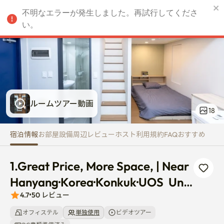
1.Great Price, More Space, | N
不明なエラーが発生しました。再試行してくださ
JPY
い。
ルームツアー動画
18
宿泊情報
お部屋
設備
周辺
レビュー
ホスト
利用規約
FAQ
おすすめ
1.Great Price, More Space, | Near 
Hanyang·Korea·Konkuk·UOS  Uni. 
| Dapsimni Stn 7-min | Enkoplex 1
4.7
•
50
レビュー
オフィステル
単独使用
ビデオツアー