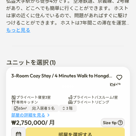
弘益大学駅から徒歩4分です。 空港鉄道、京義線、2号線
があり、どこへでも簡単に行くことができます。 ホスト
は家の近くに住んでいるので、問題があればすぐに駆け
つけることができます。 ホストは7年間この滞在を運営
しています。 私は多くの交換留学生に会いました。 私は
もっと見る
あなたが書類を書くのを手伝います。 ご希望であれば、
ホストの家を訪問して韓国料理を食べることができま
す。 韓国の観光地をよく紹介します。 

ユニットを選択 (1)
別荘の住民の許可を得て運営する宿泊施設ですので、大
きな騒音やパーティーはご遠慮いただきますようお願い
3-Room Cozy Stay / 4 Minutes Walk to Hongdae Station
いたします。
24
プライベート寝室3室
プライベートバスルーム1室
専用キッチン
プライベートリビング
65m²
入居者 5 名  
3 階  
部屋の詳細を見る
₩
2,750,000
/ 
月
Size tip
部屋を選択する