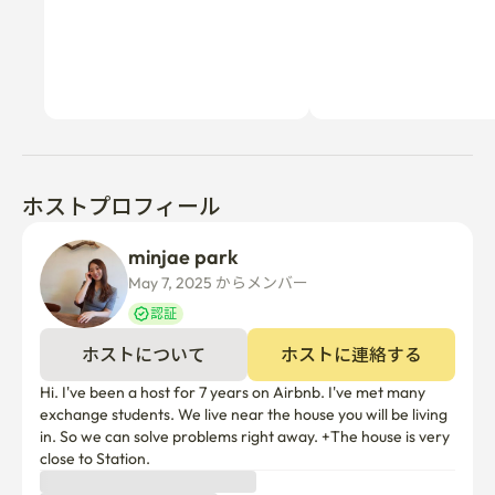
ホストプロフィール
minjae park
May 7, 2025 からメンバー  
認証
ホストについて
ホストに連絡する
Hi. I've been a host for 7 years on Airbnb. I've met many 
exchange students. We live near the house you will be living 
in. So we can solve problems right away. +The house is very 
close to Station.