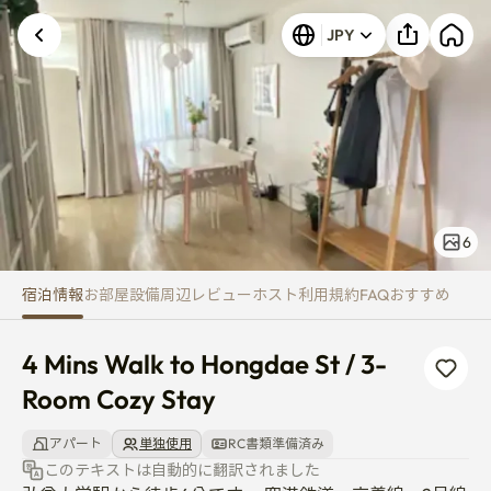
4 Mins Walk to Hongdae St / 3
JPY
6
宿泊情報
お部屋
設備
周辺
レビュー
ホスト
利用規約
FAQ
おすすめ
4 Mins Walk to Hongdae St / 3-
Room Cozy Stay
アパート
単独使用
RC書類準備済み
このテキストは自動的に翻訳されました