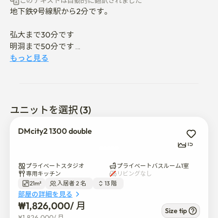
このテキストは自動的に翻訳されました
地下鉄9号線駅から2分です。

弘大まで30分です

明洞まで50分です 

ゴーチャック·スカイドームまで50分です 

もっと見る
高陽体育館まで70分です

空港列車に乗って9号線に乗り換えてヤンチョンヒャン
ギョ駅まで徒歩1分です。

ユニットを選択 (3)
空港リムジンバス6018で、宿泊まで徒歩1分です。 

DMcity2 1300 double
 空港リムジンバス6018号線(70分間隔)、陽村郷校駅9号
15
線、徒歩1分 

プライベートスタジオ
プライベートバスルーム1室
仁川空港から来るなら、一番簡単にアクセスできます。

専用キッチン
リビングなし
21m²
入居者 2 名  
13 階  
1. ICNから空港列車に乗ってマゴンナル駅(金浦空港を1駅
部屋の詳細を見る
過ぎて9号線ヤンチョンヒャンギョ駅に急行列車ではな
₩
1,826,000
/ 
月
くすべての停車列車で乗り換えられます。

Size tip
¥
1,826,000
/ 
月