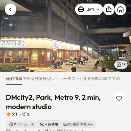
DMcity2, Park, Metro 9, 2 min, 
不明なエラーが発生しました。再試行してくださ
JPY
い。
13
宿泊情報
お部屋
設備
周辺
レビュー
ホスト
利用規約
FAQ
おすすめ
DMcity2, Park, Metro 9, 2 min, 
modern studio
5
•
1
レビュー
オフィステル
単独使用
RC書類準備済み