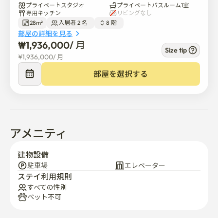
プライベートスタジオ
プライベートバスルーム1室
専用キッチン
リビングなし
28m²
入居者 2 名  
8 階  
部屋の詳細を見る
₩
1,936,000
/ 
月
Size tip
¥
1,936,000
/ 
月
部屋を選択する
アメニティ
建物設備
駐車場
エレベーター
ステイ利用規則
すべての性別
ペット不可