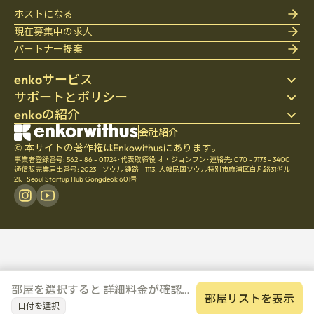
ホストになる
現在募集中の求人
パートナー提案
enkoサービス
サポートとポリシー
ステイ先を探す
enkoの紹介
寝具
個人情報保護方針
ブログ
利用規約
会社紹介
会社紹介
ヘルプセンター
© 本サイトの著作権はEnkowithusにあります。
キャンセル・返金ポリシー
採用
事業者登録番号: 562 - 86 - 01724
·
代表取締役 オ・ジョンフン
·
連絡先: 070 - 7173 - 3400
チームの文化
通信販売業届出番号: 2023 - ソウル 鍾路 - 1113
,
大韓民国ソウル特別市麻浦区白凡路31ギル
21、Seoul Startup Hub Gongdeok 601号
部屋を選択すると 詳細料金が確認で
部屋リストを表示
きます
日付を選択