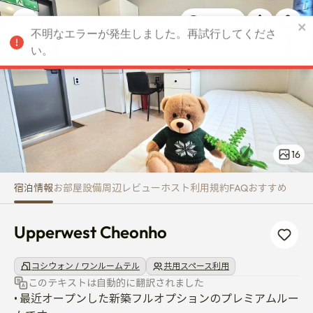
Upperwest Cheonho
不明なエラーが発生しました。再試行してくださ
JPY
い。
16
宿泊情報
お部屋
設備
周辺
レビュー
ホスト
利用規約
FAQ
おすすめ
Upperwest Cheonho
コシウォン / ワンルームテル
共用スペース利用
このテキストは自動的に翻訳されました
• 最近オープンした新築フルオプションのプレミアムルー