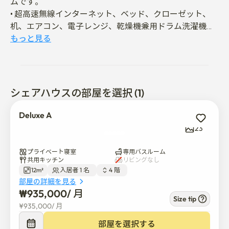
ムです。

• 超高速無線インターネット、ベッド、クローゼット、
机、エアコン、電子レンジ、乾燥機兼用ドラム洗濯機な
どフルオプションを備えたお部屋です。

もっと見る
- 室内廊下では外部の靴を履いて歩かないでください。

- 遅い時間に大声で通話したり、YouTubeの動画や音楽を
大音量で流したりしないでください。 

シェアハウスの部屋を選択 (1)
- 一般ごみとリサイクルごみは階段側の分別収集箱にそ
のまま捨ててください。

Deluxe A
- 生ごみは2lや3l程度の小さな袋を直接購入して入れ、生
23
ごみ箱に入れてください。

- 共用キッチン使用時はシンクの排水口に食べ物を捨て
プライベート寝室
専用バスルーム
て放置しないでください。

共用キッチン
リビングなし
12m²
入居者 1 名  
4 階  
部屋の詳細を見る
- 地下鉄天湖駅まで行く乗り換えバスの停留所が目の前
₩
935,000
/ 
月
にあり、約5分で到着します。

Size tip
¥
935,000
/ 
月
- 建物の1階に薬局があり、目の前には伝統市場があり、
徒歩3～5分の距離にダイソーと大型スーパーがありま
部屋を選択する