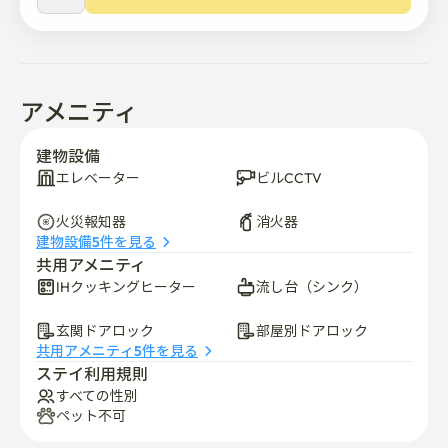
す。

- 地下鉄天湖駅まで徒歩で約12分かかり、目の前のバス
停からバスに乗れば約5分で到着します。
アメニティ
建物設備
エレベーター
ビルCCTV
火災報知器
消火器
建物設備5件を見る
共用アメニティ
IHクッキングヒーター
流し台（シンク）
玄関ドアロック
部屋別ドアロック
共用アメニティ5件を見る
ステイ利用規則
すべての性別
ペット不可