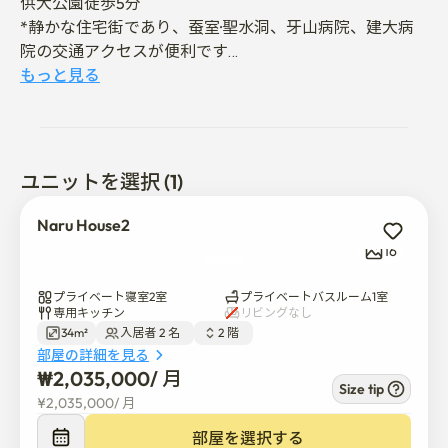
供大公園徒歩5分

*静かな住宅街であり、蚕室·聖水洞、牙山病院、建大病
院の交通アクセスが便利です

* 新築建物 きれいな宿

もっと見る
*ホストが直接丁寧に掃除、寝具管理、衛生徹底
ユニットを選択 (1)
Naru House2
16
プライベート寝室2室
プライベートバスルーム1室
専用キッチン
リビングなし
34m²
入居者 2 名  
2 階  
部屋の詳細を見る
₩
2,035,000
/ 
月
Size tip
¥
2,035,000
/ 
月
部屋を選択する