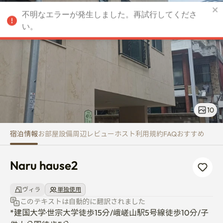
Naru hause2
不明なエラーが発生しました。再試行してくださ
JPY
い。
10
宿泊情報
お部屋
設備
周辺
レビュー
ホスト
利用規約
FAQ
おすすめ
Naru hause2
ヴィラ
単独使用
このテキストは自動的に翻訳されました
*建国大学·世宗大学徒歩15分/峨嵯山駅5号線徒歩10分/子