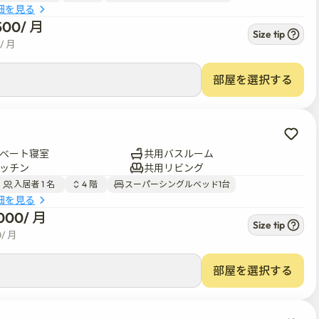
細を見る
500
/ 
月
Size tip
/ 
月
部屋を選択する
ベート寝室
共用バスルーム
ッチン
共用リビング
入居者 1 名  
4 階  
スーパーシングルベッド1台
細を見る
000
/ 
月
Size tip
0
/ 
月
部屋を選択する