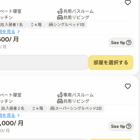
ベート寝室
共用バスルーム
ッチン
共用リビング
入居者 1 名  
4 階  
シングルベッド1台
細を見る
500
/ 
月
Size tip
/ 
月
部屋を選択する
ベート寝室
専用バスルーム
ッチン
共用リビング
入居者 2 名  
4 階  
スーパーシングルベッド2台
細を見る
5,000
/ 
月
Size tip
00
/ 
月