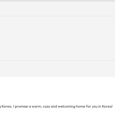
！
g Korea. I promise a warm, cozy and welcoming home for you in Korea!