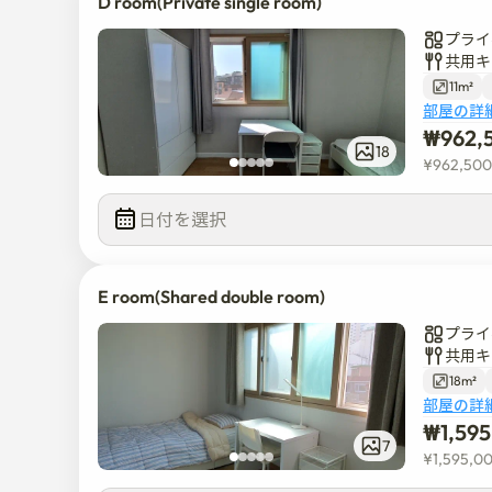
D room(Private single room)
プライ
共用キ
11m²
部屋の詳
₩
962,
18
¥
962,500
日付を選択  
E room(Shared double room)
プライ
共用キ
18m²
部屋の詳
₩
1,59
7
¥
1,595,0