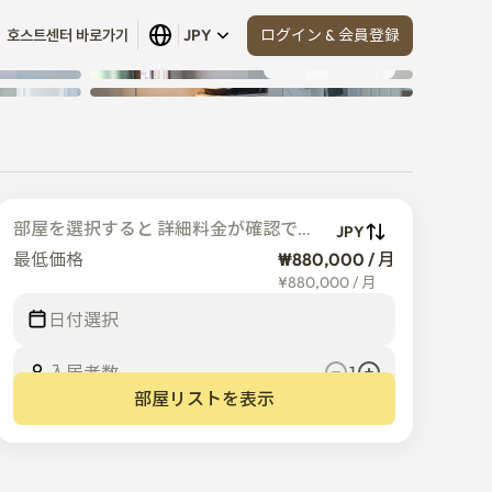
ログイン & 会員登録
호스트센터 바로가기
JPY
すべて見る
 (
7
)
部屋を選択すると 詳細料金が確認でき
JPY
ます
最低価格
₩880,000 / 月
¥
880,000
/
月
日付選択
入居者数  
1
部屋リストを表示