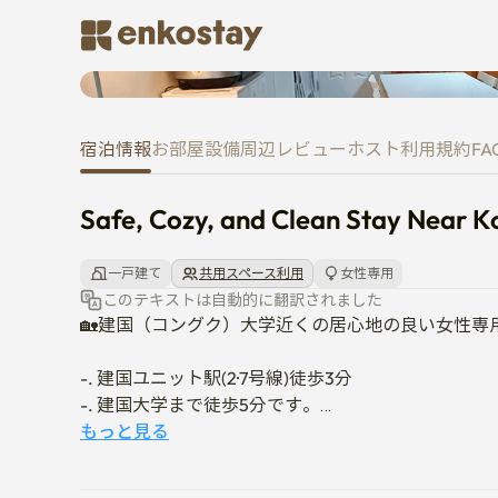
Safe, Cozy, and Clean Stay Near
宿泊情報
お部屋
設備
周辺
レビュー
ホスト
利用規約
FA
Safe, Cozy, and Clean Stay Near Ko
一戸建て
共用スペース利用
女性専用
このテキストは自動的に翻訳されました
🏡建国（コングク）大学近くの居心地の良い女性専
-. 建国ユニット駅(2·7号線)徒歩3分

-. 建国大学まで徒歩5分です。

-. カフェ、レストラン、コンビニに囲まれています

もっと見る
-. 女性専用共有宿泊施設

-. 最大6名様（全5室）: 4つの個室と1つのシャ