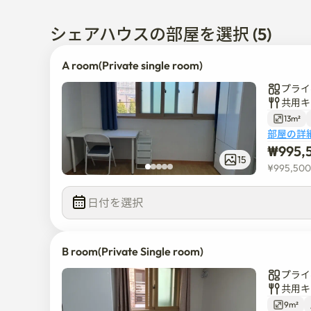
ッチンは、他の居住者と一緒に使用されます）

-. 一般的な地域は毎週専門的に清掃されています。

シェアハウスの部屋を選択 (5)
-. メンテナンス料には、インターネット、共用部
ポンジ、布巾、その他の家庭用品が含まれます。
A room(Private single room)
プライ
共用キ
13m²
部屋の詳
₩
995,
15
¥
995,500
日付を選択  
B room(Private Single room)
プライ
共用キ
9m²