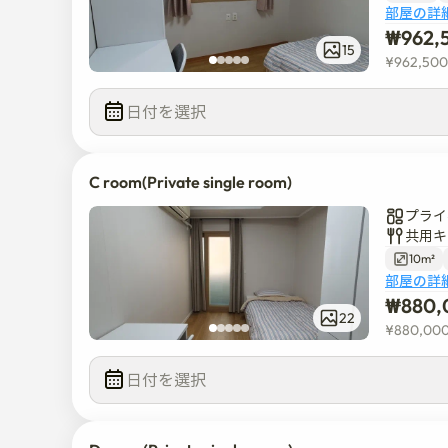
部屋の詳
₩
962,
15
¥
962,500
日付を選択  
C room(Private single room)
プライ
共用キ
10m²
部屋の詳
₩
880,
22
¥
880,00
日付を選択  