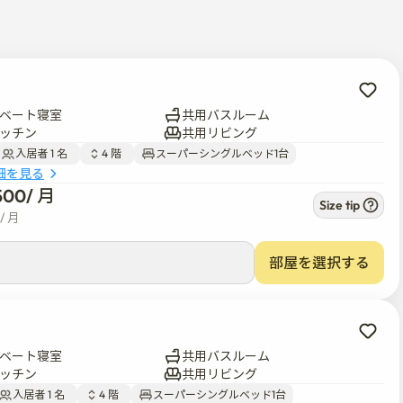
分の毎週の清掃、洗濯洗剤、食器石鹸、トイレットペーパー、ス
ベート寝室
共用バスルーム
ッチン
共用リビング
入居者 1 名  
4 階  
スーパーシングルベッド1台
細を見る
500
/ 
月
Size tip
/ 
月
部屋を選択する
ベート寝室
共用バスルーム
ッチン
共用リビング
入居者 1 名  
4 階  
スーパーシングルベッド1台