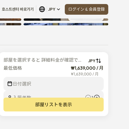
ログイン & 会員登録
호스트센터 바로가기
JPY
すべて見る
 (
11
)
部屋を選択すると 詳細料金が確認でき
JPY
ます
最低価格
₩1,639,000 / 月
¥
1,639,000
/
月
日付選択
入居者数  
1
部屋リストを表示