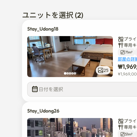
✔️フルオプションで一ヶ月間快適に過ごすのに最適で
✔️エルベありの26階。1階、cuコンビニ。周辺にコン
ユニットを選択 (2)
✔️オリーブヤング。ダイソーなどマリンシティ内の便
✔️ザ·ベイ。冬柏島.朝鮮ビーチホテル徒歩5分

Stay_Udong18
海雲台海岸の散策に適しています

プライ
✔️亀南路まで徒歩10分

専用キ
✔️地下鉄2号線 トンベク駅 徒歩8分

71m²
✔️マリンシティ内のグルメ店は5分以内可能

部屋の詳
✔️海辺に歩いて行けば海辺の美味しい店が利用可能

₩
1,96
25
¥
1,969,0
💕とてもきれいです。駐車登録可能です(お問い合わせ
💕クイーンサイズベッド。デパートブランド「60綿
日付を選択  
💕tv.インターネットWi-Fi.ott視聴

💕ビームプロジェクト。ブルートスピーカー

💕チョンホナイス浄水器(浄水のみ)

Stay_Udong26
💕シャオミ 空気清浄機(新品)

💕電子レンジ。IHクッキングヒーター。ヘアドライ
プライ
専用キ
51m²
👍 とても静かな町です。車の音の騒音もありません
