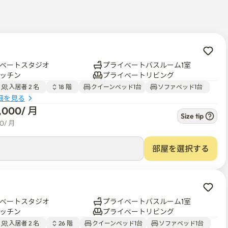
す

ビニが多いです

益施設は徒歩5分以内です。

ベートスタジオ
プライベートバスルーム1室
ッチン
プライベートリビング
入居者 2 名  
18 階  
クイーンベッド1台
ソファベッド1台  
細を見る
9,000
/ 
月
Size tip
00
/ 
月
ください)

」布団。枕カバー

部屋を選択する
ヤー。掃除機、電気カーペット、加湿器。洗濯物干し

ベートスタジオ
プライベートバスルーム1室
ッチン
プライベートリビング
入居者 2 名  
26 階  
クイーンベッド1台
ソファベッド1台  