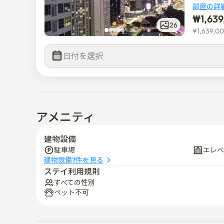
部屋の詳
👍エルベ5個ずつ2ヶ所あります

₩
1,63
👍エアコン新しく設置してとても涼しいです。(外出の際
26
¥
1,639,0
👍冷蔵庫、洗濯機。エアコンの新交換(臭いなし)

日付を選択  
安らかに我が家のように過ごしましょう

マリンシティの快適さを感じてみてください
アメニティ
建物設備
駐車場
エレベ
建物設備7件を見る
ステイ利用規則
すべての性別
ペット不可