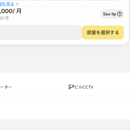
細を見る
9,000
/ 
月
off ご確認お願いします)

Size tip
00
/ 
月
部屋を選択する
ーター
ビルCCTV