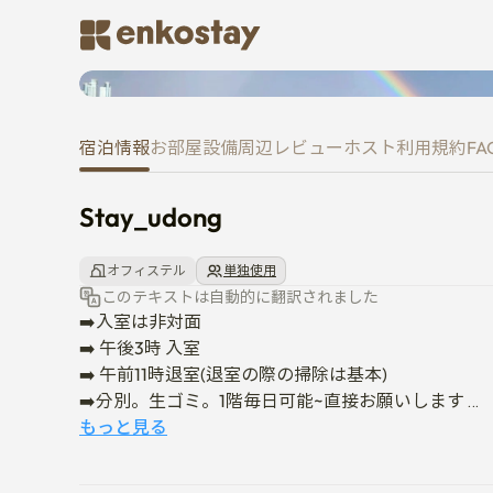
Stay_udong
宿泊情報
お部屋
設備
周辺
レビュー
ホスト
利用規約
FA
Stay_udong
オフィステル
単独使用
このテキストは自動的に翻訳されました
➡️入室は非対面

➡️ 午後3時 入室

➡️ 午前11時退室(退室の際の掃除は基本)

➡️分別。生ゴミ。1階毎日可能~直接お願いします 

もっと見る
🌊マリンシティオーシャンビュー

✔️ザ·ベイ。冬柏島.lctビューです
