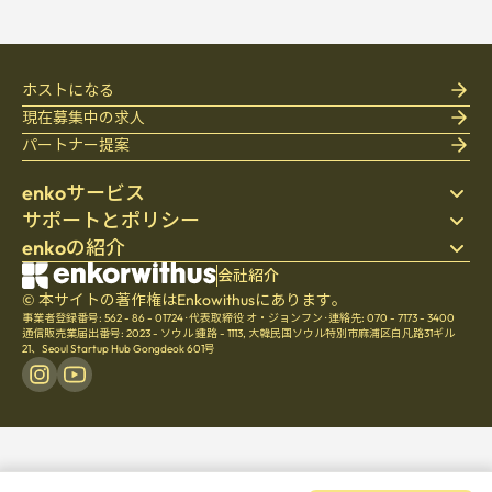
ホストになる
現在募集中の求人
パートナー提案
enkoサービス
サポートとポリシー
ステイ先を探す
enkoの紹介
寝具
個人情報保護方針
ブログ
利用規約
会社紹介
会社紹介
ヘルプセンター
© 本サイトの著作権はEnkowithusにあります。
キャンセル・返金ポリシー
採用
事業者登録番号: 562 - 86 - 01724
·
代表取締役 オ・ジョンフン
·
連絡先: 070 - 7173 - 3400
チームの文化
通信販売業届出番号: 2023 - ソウル 鍾路 - 1113
,
大韓民国ソウル特別市麻浦区白凡路31ギル
21、Seoul Startup Hub Gongdeok 601号