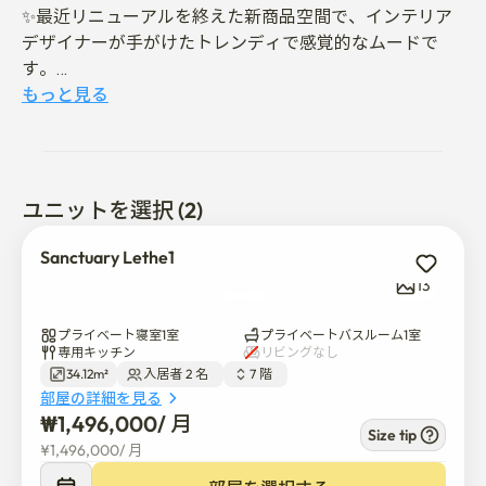
✨最近リニューアルを終えた新商品空間で、インテリア
デザイナーが手がけたトレンディで感覚的なムードで
す。

🛏長期滞在も便利にできる構造で、ふかふかのベッドと
もっと見る
居心地の良い寝具はもちろん📺スマートTV、❄冷蔵庫、
👕洗濯機+乾燥機 

👗 ゆったりとしたクローゼット&シューズボックス、❄
エアコン、🔥ボイラー、🔐ドアロック、📸CCTVまで全
ユニットを選択 (2)
て完備されています。

Sanctuary Lethe1
-  交通便

13
🚕 ソウル主要地までアクセス

🚇 ソウル大学入口駅1番出口 徒歩1分

プライベート寝室1室
プライベートバスルーム1室
🏫 ソウル大学 車で5分

専用キッチン
リビングなし
34.12m²
入居者 2 名  
7 階  
🍜 シャロスギル徒歩2分(グルメ&感性カフェ密集)

部屋の詳細を見る
🚉江南駅 約13分

₩
1,496,000
/ 
月
🚉三成駅約16分

Size tip
¥
1,496,000
/ 
月
🚉弘大入口 約27分

🚉明洞駅 約30分
