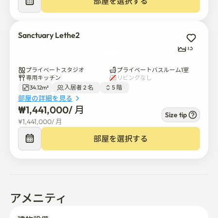
部屋を選択する
-  周辺アメニティ

🏪 24時コンビニ1階

Sanctuary Lethe2
🏥病院 徒歩5分

13
🚌 空港バス停 徒歩5分

🛍️ダイソー&オリーブヤング 徒歩1分

プライベートスタジオ
プライベートバスルーム1室
専用キッチン
リビングなし
34.12m²
入居者 2 名  
5 階  
- 有料駐車可能150,000/月、機械式駐車、乗用車のみ可
部屋の詳細を見る
能
₩
1,441,000
/ 
月
Size tip
¥
1,441,000
/ 
月
部屋を選択する
アメニティ