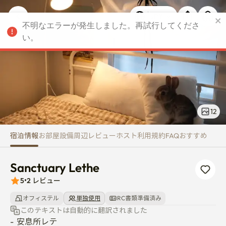
Sanctuary Lethe
不明なエラーが発生しました。再試行してくださ
JPY
い。
12
宿泊情報
お部屋
設備
周辺
レビュー
ホスト
利用規約
FAQ
おすすめ
Sanctuary Lethe
5
•
2
レビュー
オフィステル
単独使用
RC書類準備済み
このテキストは自動的に翻訳されました
-  安息所レテ
