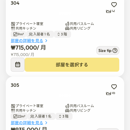
304
12
プライベート寝室
共用バスルーム
共用キッチン
共用リビング
9m²
入居者 1 名  
3 階  
部屋の詳細を見る
₩
715,000
/ 
月
Size tip
¥
715,000
/ 
月
部屋を選択する
305
16
プライベート寝室
共用バスルーム
共用キッチン
共用リビング
22m²
入居者 1 名  
3 階  
部屋の詳細を見る
₩
935,000
/ 
月