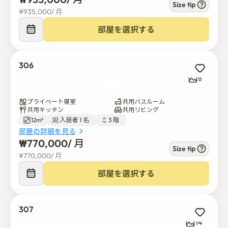
Size tip
¥
935,000
/ 
月
部屋を選択する
306
8
プライベート寝室
共用バスルーム
共用キッチン
共用リビング
12m²
入居者 1 名  
3 階  
部屋の詳細を見る
₩
770,000
/ 
月
Size tip
¥
770,000
/ 
月
部屋を選択する
307
14