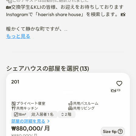
このテキストは自動的に翻訳されました
🏡交換学生&KLIの皆様、お迎えをお待ちしております

Instagramで「haerish share house」を検索します。 📸

暖かくて静かな町ですが、

私たちの4階建てのシェアハウスは、広くて平和な庭に
もっと見る
囲まれています。

1階の広々としたリビングルームと2階のサンライトの共
有ラウンジにあります、

シェアハウスの部屋を選択 (13)
あなたの一日は世界中の友達と自然に始まります。

各階には個別のバスルーム、シャワールーム、ランドリ
201
ールームがあります

15
ensuring あなたの日常生活は常に快適です。

プライベート寝室
共用バスルーム
家の隅々まであります——

共用キッチン
共用リビング
18m²
入居者 1 名  
2 階  
リビング、廊下、バスルーム、シャワー -

部屋の詳細を見る
お母さんと私が毎日、 空間をきれいに掃除しているの
₩
880,000
/ 
月
で、 暖かく、汚れのない場所に保管しています。

Size tip
¥
880,000
/ 
月