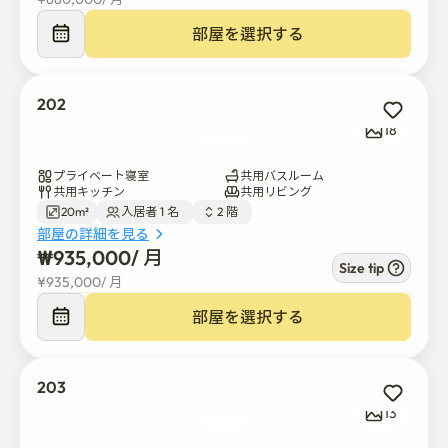
* エンコステイの宿泊料金に加えて、別途月々のメンテ
部屋を選択する
ナンス料金が必要です。

（この料金には、電気、水道、ガス、インターネットな
どのすべての公共料金が含まれます）

202
18
メンテナンス費用は全客室で月25万ウォンです、

チェックインの後、私に直接支払う必要があります。

プライベート寝室
共用バスルーム
共用キッチン
共用リビング
20m²
入居者 1 名  
2 階  
宿泊料金にメンテナンス料が含まれている場合は、

部屋の詳細を見る
トータルコストが上がるので、エンコステイがあなたと
₩
935,000
/ 
月
Size tip
私の両方に請求するサービス料も高くなります。

¥
935,000
/ 
月
ご理解ありがとうございます。

部屋を選択する
* 弘大、新村、延世大学、弘益大学まで徒歩10分です。 
シンチョン駅、シンチョン駅、空港鉄道。

203
西江（ソガン）大学と梨花（イファ）女子大学まで徒歩
13
15分です。

ショッピングエリア、スーパーマーケット、クリニッ