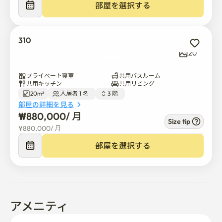
部屋を選択する
310
20
プライベート寝室
共用バスルーム
共用キッチン
共用リビング
20m²
入居者 1 名  
3 階  
部屋の詳細を見る
₩
880,000
/ 
月
Size tip
¥
880,000
/ 
月
部屋を選択する
アメニティ