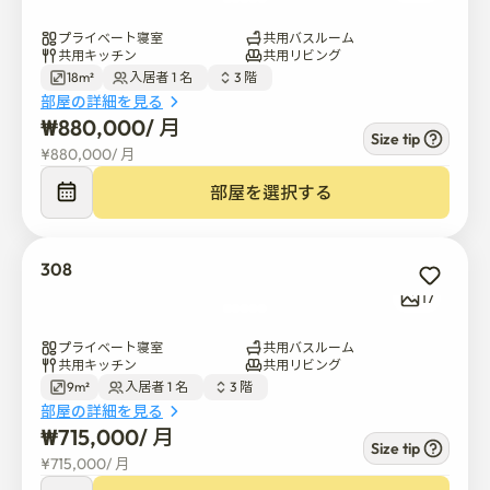
プライベート寝室
共用バスルーム
共用キッチン
共用リビング
18m²
入居者 1 名  
3 階  
部屋の詳細を見る
₩
880,000
/ 
月
Size tip
¥
880,000
/ 
月
部屋を選択する
308
17
プライベート寝室
共用バスルーム
共用キッチン
共用リビング
9m²
入居者 1 名  
3 階  
部屋の詳細を見る
₩
715,000
/ 
月
Size tip
¥
715,000
/ 
月