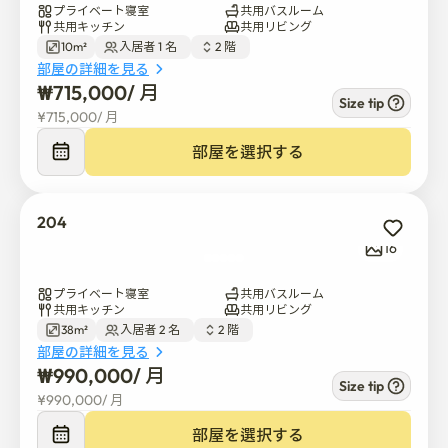
プライベート寝室
共用バスルーム
ク、薬局、ダイソー、各種アメニティまで徒歩10分で
共用キッチン
共用リビング
す。

10m²
入居者 1 名  
2 階  
最寄りのコンビニまで徒歩3分です。

部屋の詳細を見る
シェアハウスのInstagramを見てみましょう。

₩
715,000
/ 
月
Size tip
より多くの情報を得ることができます。

¥
715,000
/ 
月
部屋を選択する
204
📅予約期間

16
短期予約（2週間以上）:

プライベート寝室
共用バスルーム
12月下旬~2月25日

共用キッチン
共用リビング
6月下旬~8月25日

38m²
入居者 2 名  
2 階  
部屋の詳細を見る
₩
990,000
/ 
月
長期予約（4ヶ月以上）:

Size tip
2月~7月上旬

¥
990,000
/ 
月
8月~12月下旬
部屋を選択する