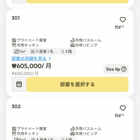
301
11
プライベート寝室
共用バスルーム
共用キッチン
共用リビング
7m²
入居者 1 名  
3 階  
部屋の詳細を見る
₩
605,000
/ 
月
Size tip
¥
605,000
/ 
月
部屋を選択する
302
11
プライベート寝室
共用バスルーム
共用キッチン
共用リビング
9m²
入居者 1 名  
3 階  