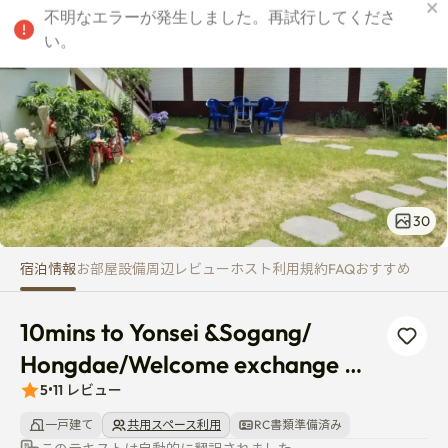
10mins to Yonsei &Sogang/ Ho
JPY
30
宿泊情報
お部屋
設備
周辺
レビュー
ホスト
利用規約
FAQ
おすすめ
10mins to Yonsei &Sogang/ 
Hongdae/Welcome exchange 
students
5
•
11
レビュー
一戸建て
共用スペース利用
RC書類準備済み