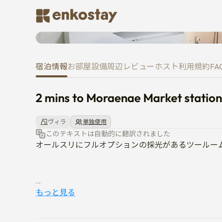
2 mins to Moraenae Market sta
宿泊情報
お部屋
設備
周辺
レビュー
ホスト
利用規約
FA
2 mins to Moraenae Market station
ヴィラ
単独使用
このテキストは自動的に翻訳されました
オールスリにフルオプションの採光があるツールーム
隣人を配慮するためにペット、パーティー禁止

もっと見る
ゴミの処理をお願いします

入室及び退室時間を事前に通知していただければ幸い