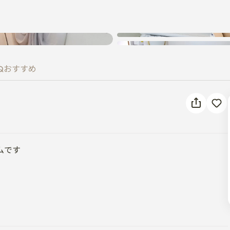
不明なエラーが発生しました。再
tion
試行してください。
Q
おすすめ
です

です
