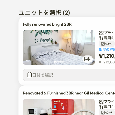
主な便益施設があります

ユニットを選択 (2)
モレネ市場駅から徒歩2分

Fully renovated bright 2BR
仁川市庁、仁川ターミナル、ロッテ百貨店から車で10
プライ
モレネ市場駅徒歩2分距離
専用キ
40m²
部屋の詳
₩
1,21
6
¥
1,210,0
日付を選択  
Renovated & Furnished 3BR near Gil Medical Cent
プライ
専用キ
49m²