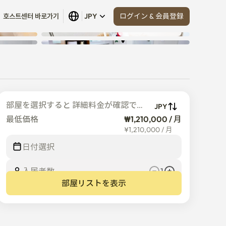
ログイン & 会員登録
호스트센터 바로가기
JPY
すべて見る
 (
16
)
部屋を選択すると 詳細料金が確認でき
JPY
ます
最低価格
₩1,210,000 / 月
¥
1,210,000
/
月
日付選択
入居者数  
1
部屋リストを表示