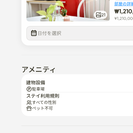
部屋の詳
₩
1,21
21
¥
1,210,0
日付を選択  
アメニティ
建物設備
駐車場
ステイ利用規則
すべての性別
ペット不可