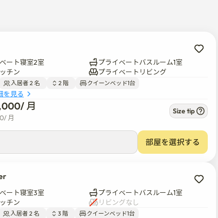
分距離

ベート寝室2室
プライベートバスルーム1室
ッチン
プライベートリビング
入居者 2 名  
2 階  
クイーンベッド1台
細を見る
0,000
/ 
月
Size tip
00
/ 
月
部屋を選択する
er
ベート寝室3室
プライベートバスルーム1室
ッチン
リビングなし
入居者 2 名  
3 階  
クイーンベッド1台