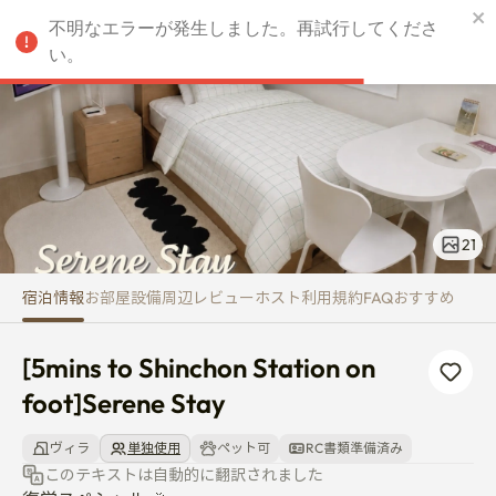
[5mins to Shinchon Station on 
不明なエラーが発生しました。再試行してくださ
JPY
い。
21
宿泊情報
お部屋
設備
周辺
レビュー
ホスト
利用規約
FAQ
おすすめ
[5mins to Shinchon Station on 
foot]Serene Stay
ヴィラ
単独使用
ペット可
RC書類準備済み
このテキストは自動的に翻訳されました