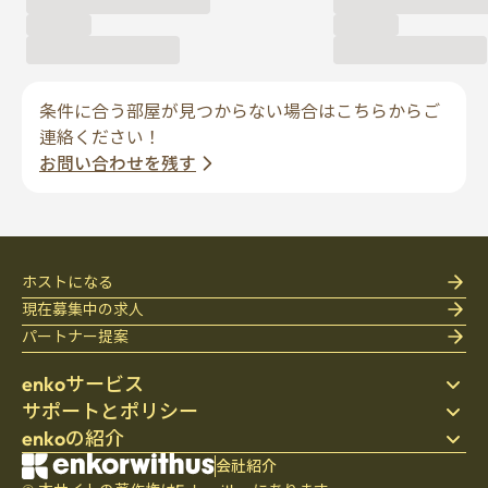
条件に合う部屋が見つからない場合はこちらからご
連絡ください！
お問い合わせを残す
ホストになる
現在募集中の求人
パートナー提案
enkoサービス
サポートとポリシー
ステイ先を探す
enkoの紹介
寝具
個人情報保護方針
ブログ
利用規約
会社紹介
会社紹介