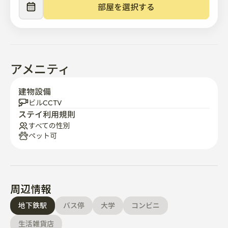
す。

部屋を選択する
近くにはカフェ、コンビニ、コインランドリー、その他
の必須施設があり、日常生活を楽にしてくれます。

🏠🏫🏘️(ダイソー、オリーブヤング、スターバックス、
マートなど)

アメニティ
※🛌寝具は提供しておりませんが、必要に応じてエンコ
ステイの有料サービスにてお貸ししております。
建物設備
ビルCCTV
ステイ利用規則
すべての性別
ペット可
周辺情報
地下鉄駅
バス停
大学
コンビニ
生活雑貨店