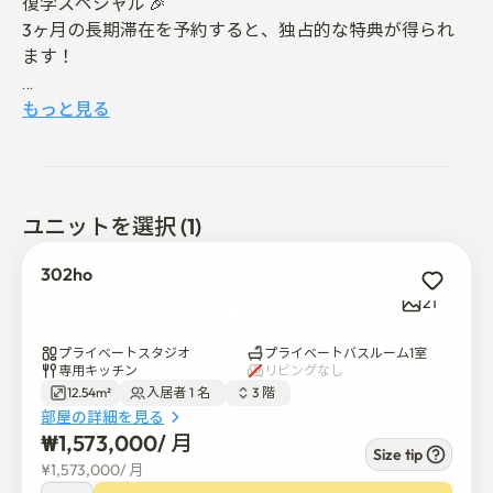
復学スペシャル 🎉

3ヶ月の長期滞在を予約すると、独占的な特典が得られ
ます！

詳細はお気軽にお問い合わせくださいませ！

もっと見る
✅ルームツアー-

 https://drive.google.com/file/d/1vdJKJQUX4U-
w5dpo0F_GAgVGxhAnKcHm/view?usp=drive_link

ユニットを選択 (1)
新村駅から徒歩5分🚶の居心地の良いスタジオです。🚃

302ho
単独入居に理想的で、弘大、梨花、新村など主要地域へ
21
のアクセスが便利で、日常生活や通学、通学に最適で
す。📚

プライベートスタジオ
プライベートバスルーム1室
専用キッチン
リビングなし
12.54m²
入居者 1 名  
3 階  
建物の入口には安全な生活環境のためのCCTVが設置さ
部屋の詳細を見る
れており、冷暖房システムが完備されており、年中快適
₩
1,573,000
/ 
月
さを確保しています。🏡 インテリアは現在改装中なの
Size tip
¥
1,573,000
/ 
月
で、入居時にはさらに清潔で暖かい雰囲気が期待できま