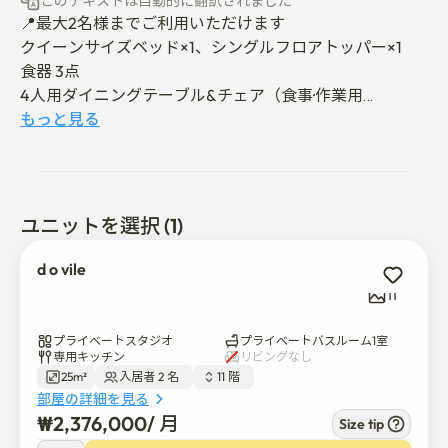
このテキストは自動的に翻訳されました
📍最大2名様までご利用いただけます

クイーンサイズベッド×1、シングルフロアトッパー×1

食器 3点

4人用ダイニングテーブル&チェア（食事·作業用
suitable）

もっと見る
電子レンジ、掃除機、カーテン、フルレングスミラー、
クローゼット内蔵

Samsung フリースタイルプロジェクタ付属 

ユニットを選択 (1)
入居は非接触で行われます。

(チェックアウト12:00、チェックイン16:00)

d o vile
11
💌ご予約の際は、以下のチャットでのお問い合わせをお
願いいたします:

プライベートスタジオ
プライベートバスルーム1室
	1. 訪問目的

専用キッチン
リビングなし
25m²
入居者 2 名  
11 階  
	2. 在留期間

部屋の詳細を見る
	3. 宿泊者数

₩
2,376,000
/ 
月
Size tip
	4. 追加質問
