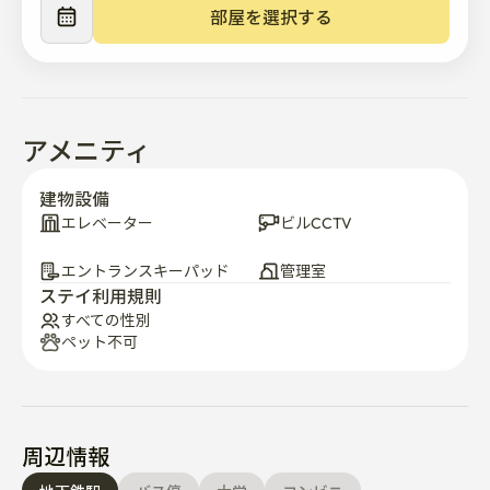
部屋を選択する
ご予約が確定しましたら、入居案内とご利用案内をお送
りします。

🙏注意事項

-宿泊施設内でのペットや喫煙は絶対に禁止されていま
アメニティ
す。 (摘発された場合、25万ウォンの過料が科されま
す。 電子タバコも禁止されています）

建物設備
-商品の破損や汚れが回復できない場合は、費用が発生す
エレベーター
ビルCCTV
る場合がありますのでご注意願います。

エントランスキーパッド
管理室
*無料寝具サービス

ステイ利用規則
すべての性別
ペット不可
一般的に、食品廃棄物の処理と分別収集場所は常に利用
可能です（1階~午後10時以降は後部ドアはご利用いただ
けません）

 *紙は地下2階の指定場所に捨てていただきます。

周辺情報
宿泊施設ではなく、短期賃貸契約の場合は個別トイレと