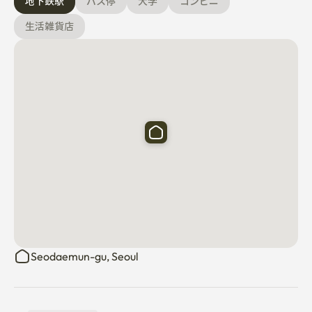
地下鉄駅
バス停
大学
コンビニ
タオルをご持参いただきますようお願いいたします。

生活雑貨店
交通

-西大門駅(5号線):徒歩2分

-忠正路駅(2·5号線):徒歩5分

-光化門駅(5号線):地下鉄1号線

-ソウル駅(KTX·1·4号線):バス停·徒歩15分

-ビル周辺コンビニ·スターバックス·レストラン複数拠点

ランドマーク

慶熙宮·徳寿宮石垣道·国立近現代美術館

江北三星病院·ソウル赤十字病院

警察庁·農協本部·イーマート本部
Seodaemun-gu, Seoul