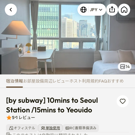
[by subway] 10mins to Seoul Sta
JPY
14
宿泊情報
お部屋
設備
周辺
レビュー
ホスト
利用規約
FAQ
おすすめ
[by subway] 10mins to Seoul 
Station /15mins to Yeouido
5
•
1
レビュー
オフィステル
単独使用
RC書類準備済み