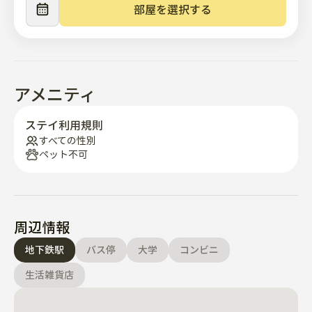
• 掃除機

部屋を選択する
• 洗濯機

• 完備キッチン

• 冷蔵庫

• 全室エアコン完備

• 暖房

アメニティ
• 掃除道具

• 食器·調理器具豊富

ステイ利用規則
• Wi-Fi

すべての性別
ペット不可
ホストノート

• ホストは近くに住んでおり、何かあれば迅速に対応でき
ます。

• ARC（外国人登録証）申請のためのレンタル契約を提供
周辺情報
することができます。

地下鉄駅
バス停
大学
コンビニ
• 英語、日本語、韓国語でのコミュニケーションが可能で
す。

生活雑貨店
• 主催者は仁荷大学の卒業生で、400人以上の交換学生を
ホストした経験があります。
