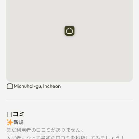
2) チェックイン·アンド·ハウス·ルール

• 入居は一般的にセルフチェックイン（非接触）です。

• ご予約が確定しましたら、詳しい住所とご案内をお伝え
します。

• お客様のドアコードは到着前日にお送りします。

• 室内では禁煙です。

• ペット禁止。

• 滞在中にドアコードを変更することができますので、チ
ェックアウト前に元のコードに戻していただきますよう
お願いいたします。

Michuhol-gu, Incheon
3) 交通

• 仁荷大学まで徒歩11分です。

• バス停にとても近いです。

口コミ
• フアン駅までバスで約10~15分、バスは約5分おきに運
新規
行しています。
まだ利用者の口コミがありません。
入居者になって最初の口コミを投稿してみましょう！