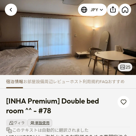
[INHA Premium] Double bed roo
JPY
25
宿泊情報
お部屋
設備
周辺
レビュー
ホスト
利用規約
FAQ
おすすめ
[INHA Premium] Double bed 
room ^^ - #78
ヴィラ
単独使用
このテキストは自動的に翻訳されました