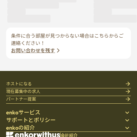
条件に合う部屋が見つからない場合はこちらからご
連絡ください！
お問い合わせを残す
ホストになる
現在募集中の求人
パートナー提案
enkoサービス
サポートとポリシー
ステイ先を探す
enkoの紹介
寝具
個人情報保護方針
ブログ
利用規約
会社紹介
会社紹介