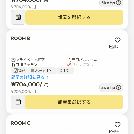
walk from Seoul National University Venture Town 
Size tip
¥
704,000
/ 
月
Station。 

部屋を選択する
It is convenient because there are Daiso, pharmacy, and 
market nearby

ROOM B
Clean public spaces once a week. It is safe because there 
15
is a CCTV in the hallway and an IoT key is attached to 
each private room。

プライベート寝室
専用バスルーム
共用キッチン
リビングなし
12m²
入居者 1 名  
1 階  
 It has been renovated and has a new bedroom. There are 
部屋の詳細を見る
4 rooms and each room is a single person。

₩
704,000
/ 
月
Size tip
¥
704,000
/ 
月
部屋を選択する
It is 9 minutes away from Seoul National University by 
subway。

It is 26 minutes from Gangnam by subway, 27 minutes 
ROOM C
from Hongdae entrance, and 33 minutes from Seoul 
14
Station。
