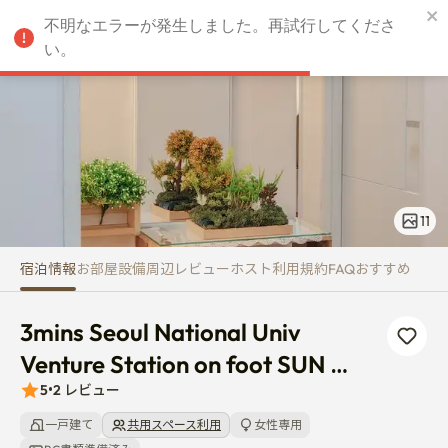
3mins Seoul National Univ Ven
不明なエラーが発生しました。再試行してくださ
JPY
い。
11
宿泊情報
お部屋
設備
周辺
レビュー
ホスト
利用規約
FAQ
おすすめ
3mins Seoul National Univ 
Venture Station on foot SUN 
HOUSE
5
•
2
レビュー
一戸建て
共用スペース利用
女性専用