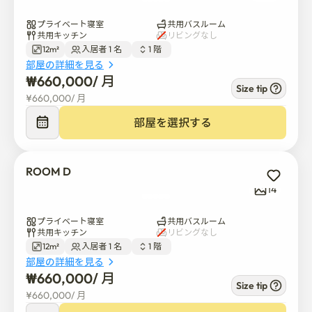
プライベート寝室
共用バスルーム
Gwanaksan Mountain is close。

共用キッチン
リビングなし
There is Dorimcheon Stream nearby, so it is good to take 
12m²
入居者 1 名  
1 階  
a walk。
部屋の詳細を見る
₩
660,000
/ 
月
Size tip
¥
660,000
/ 
月
部屋を選択する
ROOM D
14
プライベート寝室
共用バスルーム
共用キッチン
リビングなし
12m²
入居者 1 名  
1 階  
部屋の詳細を見る
₩
660,000
/ 
月
Size tip
¥
660,000
/ 
月