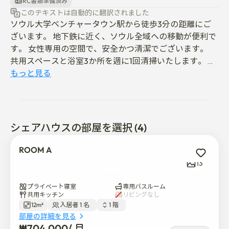
RC書類準備済み
このテキストは自動的に翻訳されました
ソウル大学ベンチャータウン駅から徒歩3分の距離にご
ざいます。 地下鉄に近く、ソウル全域への移動が便利で
す。 女性専用の空間で、安全かつ清潔でございます。  
共用スペースと浴室3か所を週に1回清掃いたします。 共
用スペースはキッチンとランドリーです。 

もっと見る
廊下にCCTVがあり、各部屋にiotドアロックが設置され
ていて安全です。

新たに改装し、新しい寝具を導入いたしました。

シェアハウスの部屋を選択 (4)
ソウル大学入口から地下鉄で9分の距離にございます。 
冠岳山が近くにあります。 

ROOM A
周辺にトリムチョンがあり、散歩に適しています。 

13
地下鉄で江南まで26分、弘大入口まで27分、ソウル駅ま
で33分の距離にございます

プライベート寝室
専用バスルーム
共用キッチン
リビングなし
12m²
入居者 1 名  
1 階  
部屋の詳細を見る
The SUN house is for women only. It is within a 3-minute 
₩
704,000
/ 
月