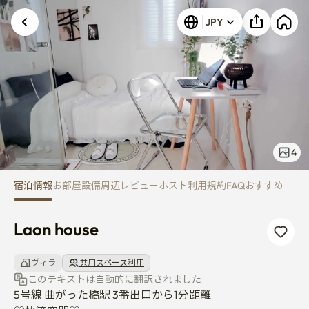
Laon house
JPY
4
宿泊情報
お部屋
設備
周辺
レビュー
ホスト
利用規約
FAQ
おすすめ
Laon house
ヴィラ
共用スペース利用
このテキストは自動的に翻訳されました
5号線 曲がった橋駅 3番出口から1分距離
