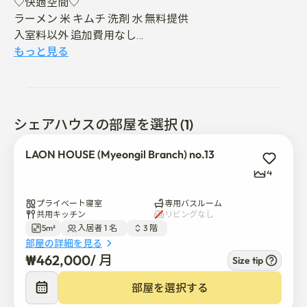
♡快適空間♡

ラーメン 米 キムチ 洗剤 水 無料提供 

入室料以外 追加費用なし

厨房施設、洗濯施設等完備
もっと見る
シェアハウスの部屋を選択 (1)
LAON HOUSE (Myeongil Branch) no.13
4
プライベート寝室
専用バスルーム
共用キッチン
リビングなし
5m²
入居者 1 名  
3 階  
部屋の詳細を見る
₩
462,000
/ 
月
Size tip
部屋を選択する