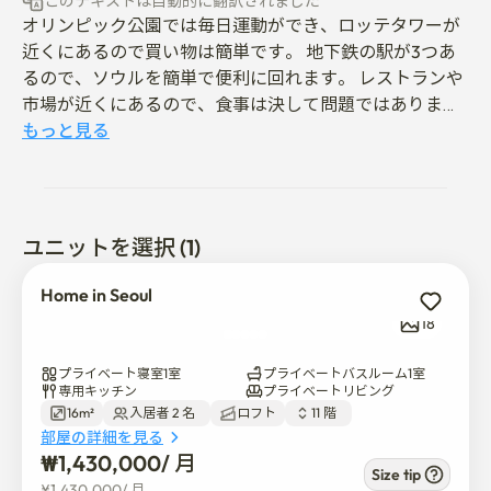
このテキストは自動的に翻訳されました
オリンピック公園では毎日運動ができ、ロッテタワーが
近くにあるので買い物は簡単です。 地下鉄の駅が3つあ
るので、ソウルを簡単で便利に回れます。 レストランや
市場が近くにあるので、食事は決して問題ではありませ
ん。 この理想的な場所からソウルの最高の場所をお楽し
もっと見る
みいただけます！
ユニットを選択 (1)
Home in Seoul
18
プライベート寝室1室
プライベートバスルーム1室
専用キッチン
プライベートリビング
16m²
入居者 2 名  
ロフト
11 階  
部屋の詳細を見る
₩
1,430,000
/ 
月
Size tip
¥
1,430,000
/ 
月