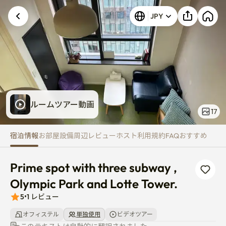
Prime spot with three subway ,
JPY
ルームツアー動画
17
宿泊情報
お部屋
設備
周辺
レビュー
ホスト
利用規約
FAQ
おすすめ
Prime spot with three subway , 
Olympic Park and Lotte Tower.
5
•
1
レビュー
オフィステル
単独使用
ビデオツアー