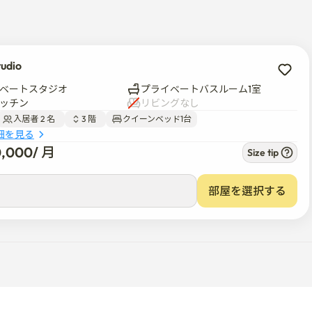
tudio
ベートスタジオ
プライベートバスルーム1室
ッチン
リビングなし
入居者 2 名  
3 階  
クイーンベッド1台
細を見る
0,000
/ 
月
Size tip
00
/ 
月
部屋を選択する