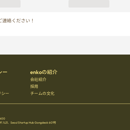
シー
enkoの紹介
会社紹介
採用
リシー
チームの文化
3400
oul Startup Hub Gongdeok 601号