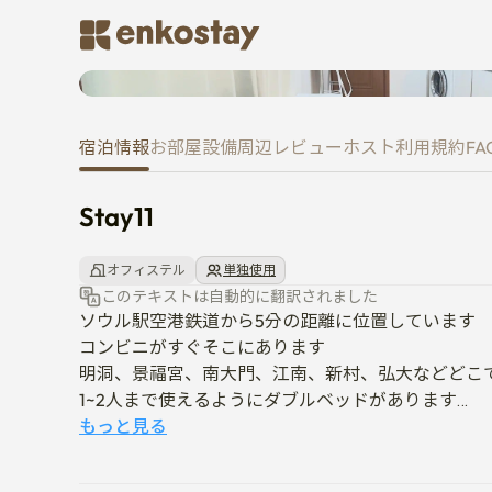
Stay11
宿泊情報
お部屋
設備
周辺
レビュー
ホスト
利用規約
FA
Stay11
オフィステル
単独使用
このテキストは自動的に翻訳されました
ソウル駅空港鉄道から5分の距離に位置しています

コンビニがすぐそこにあります

明洞、景福宮、南大門、江南、新村、弘大などどこで
1~2人まで使えるようにダブルベッドがあります

もっと見る
-ペットは許されません

-借家人以外の人は出入りを禁止します。·
