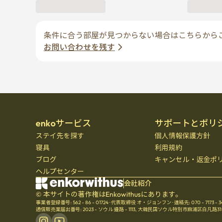
enkoサービス
サポートとポリ
ステイ先を探す
個人情報保護方針
寝具
利用規約
ブログ
キャンセル・返金ポ
ヘルプセンター
会社紹介
© 本サイトの著作権はEnkowithusにあります。
事業者登録番号: 562 - 86 - 01724
·
代表取締役 オ・ジョンフン
·
連絡先: 070 - 7173 - 
通信販売業届出番号: 2023 - ソウル 鍾路 - 1113
,
大韓民国ソウル特別市麻浦区白凡路31ギル21、Se