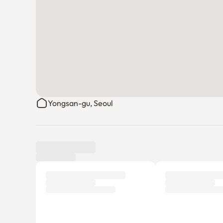
Yongsan-gu, Seoul
口コミ
新規
まだ利用者の口コミがありません。
入居者になって最初の口コミを投稿してみましょう