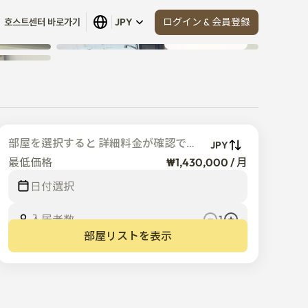
ログイン & 会員登録
호스트센터 바로가기
JPY
すべて見る
 (
4
)
部屋を選択すると 詳細料金が確認でき
JPY
ます
最低価格
₩1,430,000 / 月
¥
1,430,000
/
月
日付選択
入居者数  
1
部屋リストを表示