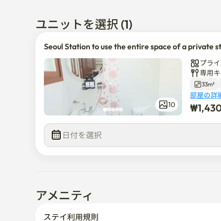
建物は静かです

ユニットを選択 (1)
エレベーターがない3階です

Seoul Station to use the entire space of a private s
ソウル駅15番出口から徒歩5分の距離です

プライ
丘のない平地です
専用キ
33m²
部屋の詳
₩
1,43
10
¥
1,430,0
日付を選択  
アメニティ