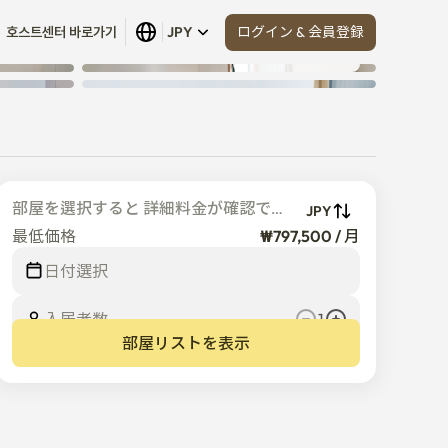
ログイン & 会員登録
호스트센터 바로가기
JPY
すべて見る
 (
10
)
部屋を選択すると 詳細料金が確認でき
JPY
ます
最低価格
₩797,500 / 月
日付選択
入居者数  
1
部屋リストを表示