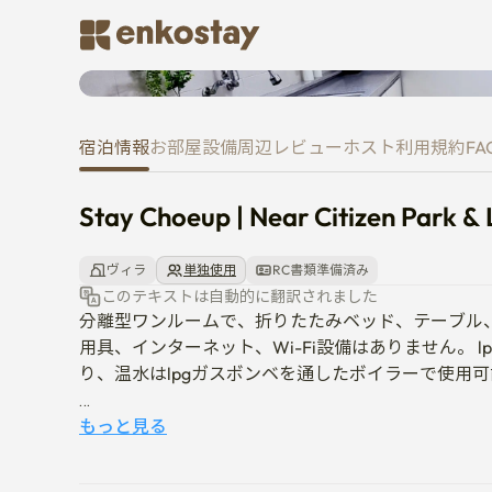
Stay Choeup | Near Citizen Park
宿泊情報
お部屋
設備
周辺
レビュー
ホスト
利用規約
FA
Stay Choeup | Near Citizen Park & 
ヴィラ
単独使用
RC書類準備済み
このテキストは自動的に翻訳されました
分離型ワンルームで、折りたたみベッド、テーブル
用具、インターネット、Wi-Fi設備はありません。
り、温水はlpgガスボンベを通したボイラーで使用可
-入居は非対面で行われます。 

もっと見る
 ご質問はアプリを通じたメッセージでご連絡ください
-契約が確定しましたら、入居前日に利用案内メッセ