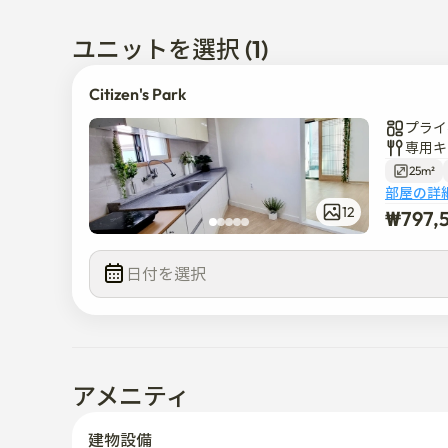
-喫煙者またはペットの同伴入室はできません。

- 清掃費はいただきませんので、清掃完了（ゴミ処
ユニットを選択 (1)
-施設の損傷や清掃が必要と判断される場合は、追加
- ご予約のお問い合わせの際には、どの地域からお
Citizen's Park
ますと幸いです。 

プライ
専用キ
エレベーターのない2階建てのヴィラです

25m²
部屋の詳
「ヨンジチョングアパート」バス停から徒歩7分の距
12
₩
797,
バスで3コースの距離に釜山市民公園、子供大公園、
梁井駅、西面駅、釜田駅、地下鉄と釜田駅東海南部線
日付を選択  
シーや自家用車で約10分かかります。
アメニティ
建物設備