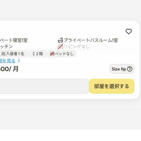
理含む）状態（入室前と同じ状態）でご退室ください。

費用が発生することがあります。

越しになるか、交通手段およびご利用目的をお知らせいただけ
ベート寝室1室
プライベートバスルーム1室
ッチン
リビングなし
入居者 1 名  
2 階  
ベッドなし
細を見る
離にございます。

500
/ 
月
Size tip
市民図書館がございます。

、社稷運動場、アジアード主競技場が3km以内にあり、タク
部屋を選択する