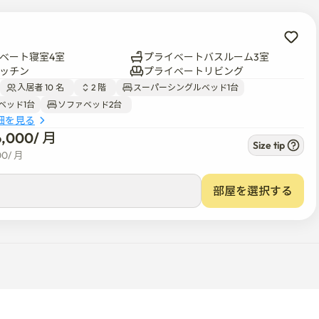
ベート寝室4室
プライベートバスルーム3室
ッチン
プライベートリビング
入居者 10 名  
2 階  
スーパーシングルベッド1台
ベッド1台
ソファベッド2台  
細を見る
6,000
/ 
月
Size tip
00
/ 
月
部屋を選択する