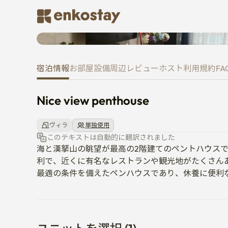
Nice view penthouse
宿泊情報
お部屋
設備
周辺
レビュー
ホスト
利用規約
FA
Nice view penthouse
ヴィラ
単独使用
このテキストは自動的に翻訳されました
海と漢拏山の眺望が最高の2階建てのペントハウスで
利で、近くに有名なレストランや観光地がたくさん
最適の条件を備えたペンハウスであり、休養に便利