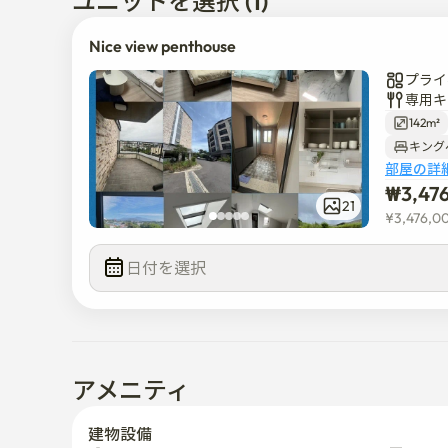
ユニットを選択 (1)
Nice view penthouse
プライ
専用キ
142m²
キング
部屋の詳
₩
3,47
21
¥
3,476,0
日付を選択  
アメニティ
建物設備