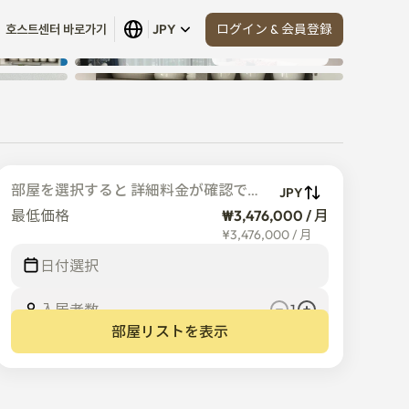
ログイン & 会員登録
호스트센터 바로가기
JPY
すべて見る
 (
27
)
部屋を選択すると 詳細料金が確認でき
JPY
ます
最低価格
₩3,476,000 / 月
¥
3,476,000
/
月
日付選択
入居者数  
1
部屋リストを表示