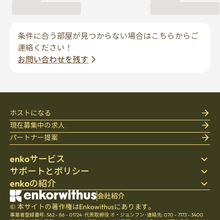
条件に合う部屋が見つからない場合はこちらからご
連絡ください！
お問い合わせを残す
ホストになる
現在募集中の求人
パートナー提案
enkoサービス
サポートとポリシー
ステイ先を探す
enkoの紹介
寝具
個人情報保護方針
ブログ
利用規約
会社紹介
会社紹介
ヘルプセンター
© 本サイトの著作権はEnkowithusにあります。
キャンセル・返金ポリシー
採用
事業者登録番号: 562 - 86 - 01724
·
代表取締役 オ・ジョンフン
·
連絡先: 070 - 7173 - 3400
チームの文化