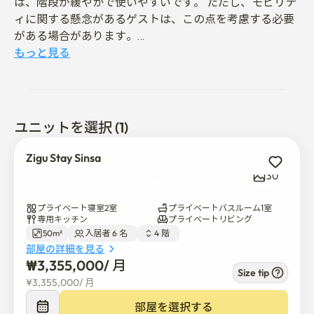
は、階段が緩やかで使いやすいです。 ただし、モビリテ
ィに関する懸念があるゲストは、この点を考慮する必要
がある場合があります。

私たちは、清潔で平和な環境で快適でリラックスした滞
もっと見る
在を保証するために、スペースを慎重に準備しました。

📍位置&近隣案内

新沙駅から徒歩5分のところにあり、静かな住宅街に住
ユニットを選択 (1)
みながら快適な夜を過ごすことができます。

Zigu Stay Sinsa
病院、コンビニ、ガソリンスタンド、地元のレストラ
30
ン、オリーブヤング、スターバックス、パリバゲットな
ど、必要なものに囲まれています。

プライベート寝室2室
プライベートバスルーム1室
専用キッチン
プライベートリビング
50m²
入居者 6 名  
4 階  
江南、狎鴎亭、明洞、梨泰院、ソウル駅、鍾路、聖水な
部屋の詳細を見る
ど、ソウル全域で簡単に接続できる複数のバス停があり
₩
3,355,000
/ 
月
ます。

Size tip
¥
3,355,000
/ 
月
仁川空港から空港バス6009を経由して直接アクセスし、
部屋を選択する