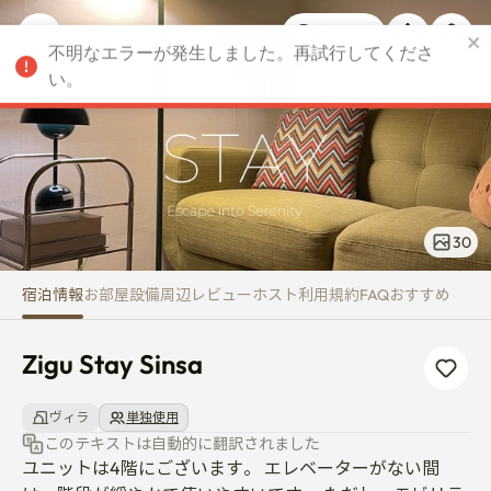
Zigu Stay Sinsa
不明なエラーが発生しました。再試行してくださ
JPY
い。
30
宿泊情報
お部屋
設備
周辺
レビュー
ホスト
利用規約
FAQ
おすすめ
Zigu Stay Sinsa
ヴィラ
単独使用
このテキストは自動的に翻訳されました
ユニットは4階にございます。 エレベーターがない間