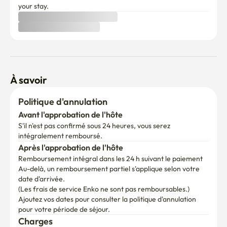
your stay. 
C'est un immeuble de cinq étages avec ascenseur. 

Un panneau insonorisé a été installé sur la porte d'entrée, 
mais veuillez vous abstenir d'agir avec le bruit après 10 
heures afin d'éviter d'endommager les autres personnes 
autour de vous.
À savoir
Politique d'annulation
Avant l'approbation de l'hôte
S'il n'est pas confirmé sous 24 heures, vous serez 
intégralement remboursé.
Après l'approbation de l'hôte
Remboursement intégral dans les 24 h suivant le paiement
Au-delà, un remboursement partiel s'applique selon votre 
date d'arrivée.

(Les frais de service Enko ne sont pas remboursables.)
Ajoutez vos dates pour consulter la politique d'annulation 
pour votre période de séjour.
Charges