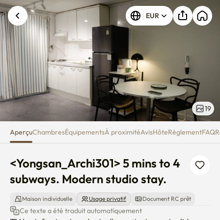
<Yongsan_Archi301> 5 mins to 4
EUR
19
Aperçu
Chambres
Équipements
À proximité
Avis
Hôte
Règlement
FAQ
R
<Yongsan_Archi301> 5 mins to 4 
subways. Modern studio stay.
Maison individuelle
Usage privatif
Document RC prêt
Ce texte a été traduit automatiquement