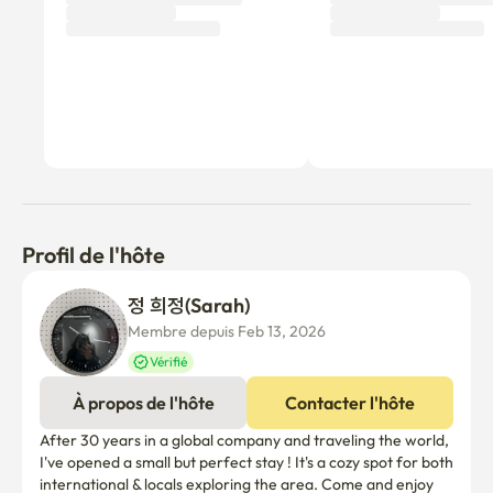
distance de marche

À trois minutes à pied, vous pourrez profiter de délicieux 
restaurants de viande et pubs jusqu'à tard dans la nuit. De 
plus, des cafés célèbres comme Otsu Coffee, un lieu sacré 
pour les amateurs de café, et Bakery Mooy, un restaurant 
de pain salé, sont tous à quelques minutes de marche, 
pour que vous puissiez prendre un café agréable chaque 
matin.

Profil de l'hôte
Il est interdit aux visiteurs autres que les locataires de 
séjourner.  Il faut en discuter à l'avance lorsqu'on ajoute 
정 희정(Sarah) 
du personnel supplémentaire, et le coût supplémentaire 
Membre depuis Feb 13, 2026
est de 200 000 wons par personne (sur une base 
Vérifié
mensuelle). 

Tu ne peux pas le faire avec tes animaux. 

À propos de l'hôte
Contacter l'hôte
C'est la chambre Geumyeon. 

After 30 years in a global company and traveling the world, 
La collecte et les déchets doivent être séparés par vous-
I've opened a small but perfect stay ! It's a cozy spot for both 
même. 

international & locals exploring the area. Come and enjoy 