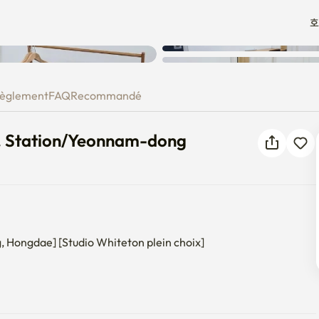
호
Univ. Station/Yeonnam-dong
èglement
FAQ
Recommandé
v. Station/Yeonnam-dong
, Hongdae] [Studio Whiteton plein choix]

uage Institute de l'Université Yonsei, les soins ambulatoires 
 la vie d'un mois et l'entrée à l'étranger.
