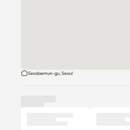
quartier résidentiel calme, un lieu de vie double où le 
Pour ceux dont la qualité de repos devient bientôt la 
l'Institut de langue coréenne, les patients externes, le
ce quartier est difficile à vivre dans d'autres logemen
🤍 Interdiction de fumer à l'intérieur

🤍 Jusqu'à 2 personnes peuvent être logées, des lits d
avez besoin.

🤍 Partie interdite
Seodaemun-gu, Seoul