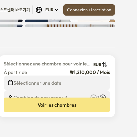
Connexion / Inscription
스트센터 바로가기
EUR
Tout afficher
 (
8
)
Sélectionnez une chambre pour voir le 
EUR
prix détaillé
À partir de
₩1,210,000 / Mois
Sélectionner une date
Combien de personnes ?
1
Voir les chambres