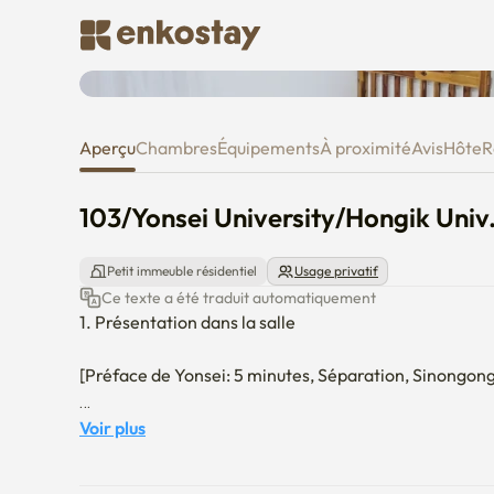
103/Yonsei University/Hongik 
Aperçu
Chambres
Équipements
À proximité
Avis
Hôte
R
103/Yonsei University/Hongik Uni
Petit immeuble résidentiel
Usage privatif
Ce texte a été traduit automatiquement
1. Présentation dans la salle

[Préface de Yonsei: 5 minutes, Séparation, Sinongong
Idéal pour les étudiants internationaux du Korean Lang
Voir plus
et les tuteurs, les voyages d'affaires, le déménagement,