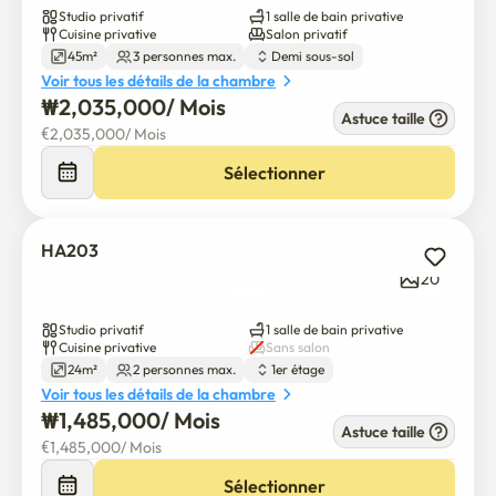
Studio privatif
1 salle de bain privative
Cuisine privative
Salon privatif
• Kitchenette

45m²
3 personnes max.
Demi sous-sol
Equipé d'un poêle, d'un réfrigérateur, d'une bouilloire 
Voir tous les détails de la chambre
électrique et d'ustensiles de cuisine de base pour 
₩
2,035,000
/ 
Mois
Astuce taille
préparer des repas simples.

€
2,035,000
/ 
Mois
Sélectionner
• Wi-Fi à grande vitesse

Internet rapide et fiable pour le travail, l'étude, le 
streaming et les appels vidéo.

HA203
20
• Espace de stockage

Des placards spacieux et des rangements pour bagages 
Studio privatif
1 salle de bain privative
et effets personnels.

Cuisine privative
Sans salon
24m²
2 personnes max.
1er étage
• Chauffage et climatisation

Voir tous les détails de la chambre
₩
1,485,000
/ 
Mois
Le chauffage au sol coréen (ondol) vous garde au chaud 
Astuce taille
en hiver, tandis que la climatisation vous garde au frais en 
€
1,485,000
/ 
Mois
été.

Sélectionner