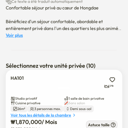
Ce texte a été traduit automatiquement
Confortable séjour privé au cœur de Hongdae

Bénéficiez d'un séjour confortable, abordable et 
entièrement privé dans l'un des quartiers les plus animés 
de Séoul. Que vous soyez en visite pour voyager, étudier 
Voir plus
ou travailler, cet appartement offre tout ce dont vous 
avez besoin pour vous sentir chez vous.

──────────────────

Sélectionnez votre unité privée (10)
Emplacement

HA101
14
• À seulement 5 à 7 minutes à pied de la station 
universitaire de Kyeong (Hongdae)

Studio privatif
1 salle de bain privative
Cuisine privative
Sans salon
26m²
3 personnes max.
Demi sous-sol
• À seulement 5 minutes à pied du parc forestier de la 
Voir tous les détails de la chambre
ligne Hyeong, parfait pour une promenade relaxante.

₩
1,870,000
/ 
Mois
Astuce taille