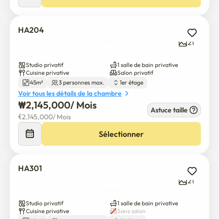
• Salle de bain privée

Propre et exclusivement pour votre usage.

HA204
21
• Balcon privé

Un espace confortable pour profiter de l'air frais et de la 
Studio privatif
1 salle de bain privative
lumière naturelle après une journée d'exploration.

Cuisine privative
Salon privatif
45m²
3 personnes max.
1er étage
Voir tous les détails de la chambre
──────────────────

₩
2,145,000
/ 
Mois
Astuce taille
€
2,145,000
/ 
Mois
Que vous restiez quelques jours ou plusieurs semaines, cet 
appartement offre la combinaison parfaite de confort, de 
Sélectionner
commodité et d'intimité au cœur de Hongdae. Nous 
sommes impatients de vous accueillir à Séoul!
HA301
21
Studio privatif
1 salle de bain privative
Cuisine privative
Sans salon