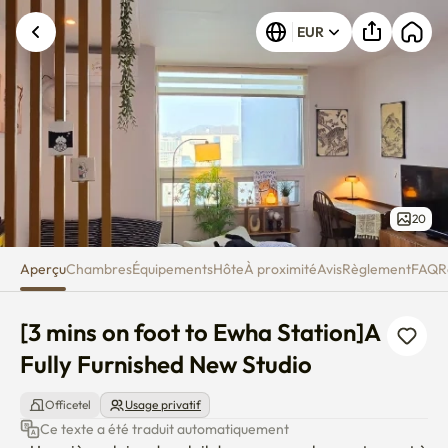
[3 mins on foot to Ewha Station
Une erreur inconnue est survenue. Veuillez
EUR
réessayer.
20
Aperçu
Chambres
Équipements
Hôte
À proximité
Avis
Règlement
FAQ
R
[3 mins on foot to Ewha Station]A 
Fully Furnished New Studio
Officetel
Usage privatif
Ce texte a été traduit automatiquement