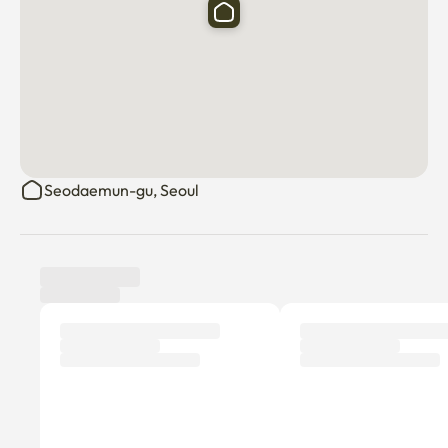
Seodaemun-gu, Seoul
Avis des locataires
Nouveau
Aucun avis n'a encore été publié.
Pourquoi ne pas être le premier locataire à laisser un avis ?