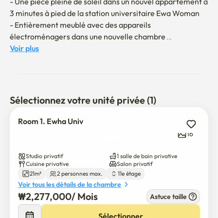
- Une pièce pleine de soleil dans un nouvel appartement à 
3 minutes à pied de la station universitaire Ewa Woman

- Entièrement meublé avec des appareils 
électroménagers dans une nouvelle chambre 
entièrement meublée

Voir plus
- Téléviseurs intelligents Full HD et offres Netflix

- Université Ewa Woman, Université Yonsei, Université 
de Kyeong, Université de Kyeong adjacente

- Excellente sécurité avec caméras de surveillance, boîte 
Sélectionnez votre unité privée (1)
de livraison sans pilote, et salle de gestion

- Hongdae Street, Gyeonggung Palace, Yeewon, Han 
Room 1. Ewha Univ
River et Yeyeong

16
- Nouveau bâtiment qui sera achevé en 2022

Studio privatif
1 salle de bain privative
- L'heure d'enregistrement est postérieure à 15 heures et 
Cuisine privative
Salon privatif
21m²
2 personnes max.
11e étage
le départ doit se faire dans les 11 heures.

Voir tous les détails de la chambre
- Il est interdit de fumer à l'intérieur, de chanter fort et de 
₩
2,277,000
/ 
Mois
faire du bruit, et s'il vous plaît utilisez-le discrètement.

Astuce taille
€
2,277,000
/ 
Mois
- Vous n'avez pas le droit d'entrer les animaux 