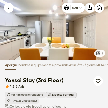
Yonsei Stay (3rd Floor)
Une erreur inconnue est survenue. Veuillez
EUR
réessayer.
18
Aperçu
Chambres
Équipements
À proximité
Avis
Hôte
Règlement
FAQ
R
Yonsei Stay (3rd Floor)
4.3
•
3
Avis
Petit immeuble résidentiel
Espaces partagés
Femmes uniquement
Ce texte a été traduit automatiquement