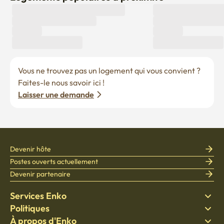
Vous ne trouvez pas un logement qui vous convient ? 
Faites-le nous savoir ici !
Laisser une demande
Devenir hôte
Postes ouverts actuellement
Devenir partenaire
Services Enko
Politiques
Trouver un logement
À propos d'Enko
Literie
Politique de confidentialité