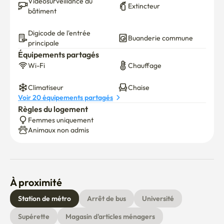
Vidéosurveillance du 
Extincteur
d'actions # EmbarquementMaison #Sinchon #Université 
bâtiment
Ewha #Université Sogang #Université Hongik # Étudier à 
Digicode de l'entrée 
l'étranger Corée
Buanderie commune
principale
Équipements partagés
Wi-Fi
Chauffage
Climatiseur
Chaise
Voir 20 équipements partagés
Règles du logement
Femmes uniquement
Animaux non admis
À proximité
Station de métro
Arrêt de bus
Université
Supérette
Magasin d'articles ménagers