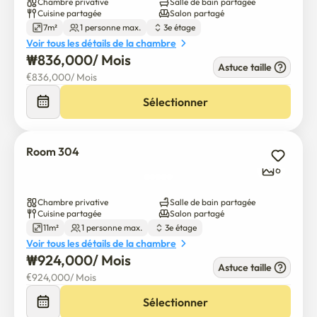
Chambre privative
Salle de bain partagée
• Équipement de cuisine complet et vaisselle

Cuisine partagée
Salon partagé
• Pots, poêles à frire, couteaux et planches à découper

7m²
1 personne max.
3e étage
Voir tous les détails de la chambre
🧺 Services de blanchisserie

₩
836,000
/ 
Mois
Astuce taille
• Lave-linge et sèche-linge

€
836,000
/ 
Mois
• Combinaison lave-linge et sèche-linge

Sélectionner
✨ Vie propre et confortable

• Nettoyage hebdomadaire des parties communes

Room 304
• Service professionnel de nettoyage des escaliers

6
• Wi-Fi haut débit SK

• Purificateur d'eau

Chambre privative
Salle de bain partagée
• Aspirateurs à cordon et sans cordon

Cuisine partagée
Salon partagé
11m²
1 personne max.
3e étage
🛡 Sécurité et sûreté

Voir tous les détails de la chambre
₩
924,000
/ 
Mois
• Surveillance des caméras de surveillance

Astuce taille
• Système de verrouillage de porte triple numérique

€
924,000
/ 
Mois
• Des extincteurs à chaque étage.

Sélectionner
• Service professionnel de lutte antiparasitaire de 