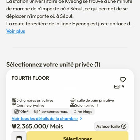
La station universitaire de Kyeong se trouve à une minute 
de marche de n'importe où à Séoul, ce qui permet de se 
déplacer n'importe où à Séoul. 

La route forestière de la ligne Hyeong est juste en face de 
vous, de sorte que vous pouvez profiter de la vue sur la 
Voir plus
route forestière de la ligne Hyeong depuis la fenêtre du 
salon de l'hébergement. 

Vous pourrez profiter de tous les équipements en cinq 
minutes à pied (théâtre de cinéma, centre commercial 
Sélectionnez votre unité privée (1)
AK Plaza, dépanneur, Olive Young) 

Il y a beaucoup de bons restaurants et cafés à proximité. 

FOURTH FLOOR
Nous avons récemment terminé un réaménagement 
14
intérieur propre et confortable.
3 chambres privatives
1 salle de bain privative
Cuisine privative
Salon privatif
101m²
4 personnes max.
4e étage
Voir tous les détails de la chambre
₩
2,365,000
/ 
Mois
Astuce taille
Sélectionner