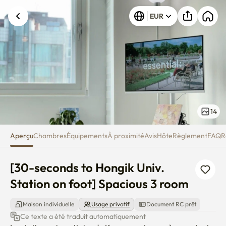
[30-seconds to Hongik Univ. St
EUR
14
Aperçu
Chambres
Équipements
À proximité
Avis
Hôte
Règlement
FAQ
R
[30-seconds to Hongik Univ. 
Station on foot] Spacious 3 room
Maison individuelle
Usage privatif
Document RC prêt
Ce texte a été traduit automatiquement