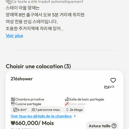
Ce texte a été traduit automatiquement
스테이 아올 양재는

양재역 8번 출구에서 도보 5분 거리에 위치한

여성 전용 안심 스테이입니다.

조용한 주거지역에 자리해 있어

하루의 끝을 편안하게 마무리할 수 있으며,

Voir plus
출입 관리와 생활 규칙이 잘 갖춰진 공간으로

혼자 머무는 여성도 안심하고 지낼 수 있습니다.

각 객실은 깔끔하고 아늑하게 준비되어 있고,

공용 공간 역시 항상 청결하게 관리됩니다.

Choisir une colocation (3)
장기 체류를 원하는 외국인 여성,

한국에서의 첫 생활을 시작하는 분들,

216shower
안전하고 조용한 환경을 찾는 분들께 특히 잘 어울리는 공간입니다.

25
도심의 편리함과

집처럼 편안한 분위기를 함께 누릴 수 있는 곳,

Chambre privative
Salle de bain partagée
여성만을 위한 따뜻한 스테이

Cuisine partagée
Sans salon
6.6m²
1 personne max.
2e étage
스테이 아올 양재입니다.

Voir tous les détails de la chambre
₩
660,000
/ 
Mois
이용 규칙 (간단 안내)

Astuce taille