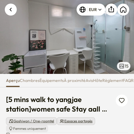
[5 mins walk to yangjae statio
Une erreur inconnue est survenue. Veuillez
EUR
réessayer.
15
Aperçu
Chambres
Équipements
À proximité
Avis
Hôte
Règlement
FAQ
R
[5 mins walk to yangjae 
station]women safe Stay aall 
yanggae
Goshiwon / One-roomtel
Espaces partagés
Femmes uniquement