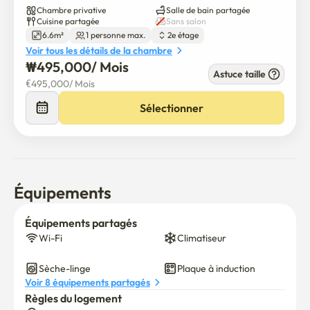
Chambre privative
Salle de bain partagée
도심의 편리함과

Cuisine partagée
Sans salon
주거지 특유의 안정감을 함께 느낄 수 있는

6.6m²
1 personne max.
2e étage
균형 잡힌 입지 환경이 스테이 아올 양재의 큰 장점입니다.

Voir tous les détails de la chambre
₩
495,000
/ 
Mois
Astuce taille
스테이 아올 양재는

€
495,000
/ 
Mois
양재역 8번 출구에서 도보 5분 거리에 위치한

Sélectionner
여성 전용 안심 스테이입니다.
Équipements
Équipements partagés
Wi-Fi
Climatiseur
Sèche-linge
Plaque à induction
Voir 8 équipements partagés
Règles du logement