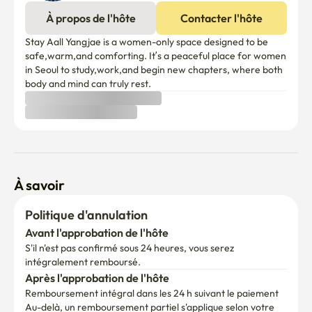
À propos de l'hôte
Contacter l'hôte
Stay Aall Yangjae is a women-only space designed to be 
safe,warm,and comforting. It’s a peaceful place for women 
in Seoul to study,work,and begin new chapters, where both 
body and mind can truly rest.
À savoir
Politique d'annulation
Avant l'approbation de l'hôte
S'il n'est pas confirmé sous 24 heures, vous serez 
intégralement remboursé.
Après l'approbation de l'hôte
Remboursement intégral dans les 24 h suivant le paiement
Au-delà, un remboursement partiel s'applique selon votre 
date d'arrivée.

(Les frais de service Enko ne sont pas remboursables.)