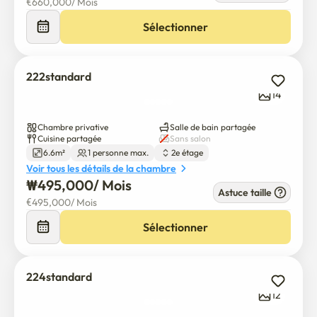
€
660,000
/ 
Mois
여성 전용 공간으로, 남성 출입은 제한됩니다.

모든 공간은 금연입니다.

Sélectionner
밤 10시 이후에는 조용한 이용을 부탁드립니다.

외부인 초대 및 숙박은 불가합니다.

공용 공간은 서로를 위해 깨끗하게 사용해주세요.

222standard
모두가 편안하고 안전하게 머물 수 있도록

14
기본적인 매너와 배려를 소중히 여기는 공간입니다.

Chambre privative
Salle de bain partagée
Cuisine partagée
Sans salon
스테이 아올 양재가 위치한 건물 주변은

6.6m²
1 personne max.
2e étage
양재역과 매우 가까우면서도,

Voir tous les détails de la chambre
번화가에서 한 블록 떨어진 조용한 주거·업무 혼합 지역입니다.

₩
495,000
/ 
Mois
Astuce taille
큰 도로에서 바로 진입할 수 있어 밤에도 밝고 안전하며,

€
495,000
/ 
Mois
주변에는 1층바로 마트. 편의점, 카페, 베이커리, 약국, 병원, 은행, 
Sélectionner
식당 등이

도보 거리 안에 고루 갖춰져 있어 일상생활이 매우 편리합니다.

출퇴근 시간에도 유동 인구가 꾸준해

224standard
늦은 시간 귀가 시에도 비교적 안심할 수 있는 환경이며,

12
과도하게 시끄럽지 않아

휴식이 모두 잘 이루어지는 위치입니다.
