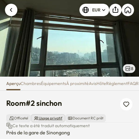
Room#2 sinchon
EUR
8
Aperçu
Chambres
Équipements
À proximité
Avis
Hôte
Règlement
FAQ
R
Room#2 sinchon
Officetel
Usage privatif
Document RC prêt
Ce texte a été traduit automatiquement
Près de la gare de Sinongong
