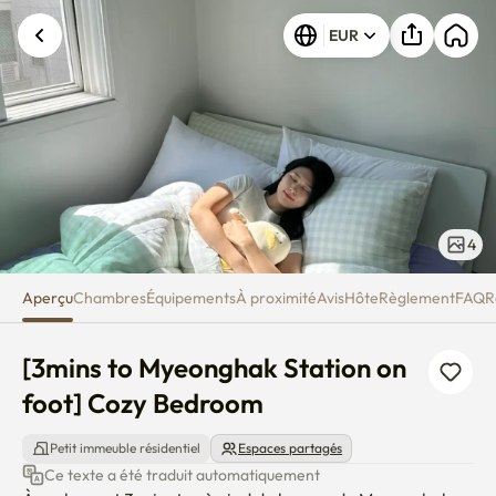
[3mins to Myeonghak Station o
EUR
4
Aperçu
Chambres
Équipements
À proximité
Avis
Hôte
Règlement
FAQ
R
[3mins to Myeonghak Station on 
foot] Cozy Bedroom
Petit immeuble résidentiel
Espaces partagés
Ce texte a été traduit automatiquement