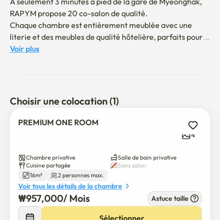
À seulement 3 minutes à pied de la gare de Myeonghak, 
RAPYM propose 20 co-salon de qualité.

Chaque chambre est entièrement meublée avec une 
literie et des meubles de qualité hôtelière, parfaits pour 
des séjours de courte ou de longue durée.

Voir plus
Commencez votre voyage en Corée.

avec quelque chose de spécial chez RAPYM.
Choisir une colocation (1)
PREMIUM ONE ROOM
4
Chambre privative
Salle de bain privative
Cuisine partagée
Sans salon
16m²
2 personnes max.
Voir tous les détails de la chambre
₩
957,000
/ 
Mois
Astuce taille
Sélectionner