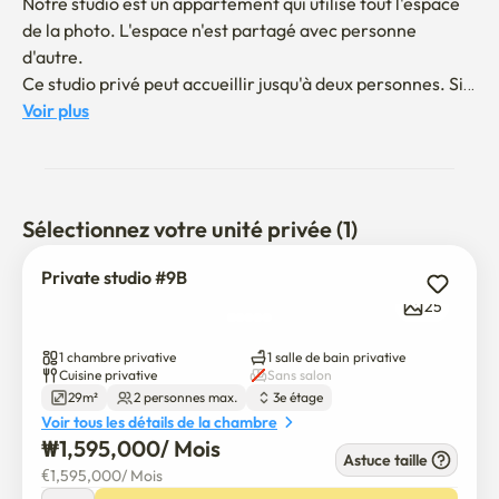
Notre studio est un appartement qui utilise tout l'espace 
de la photo. L'espace n'est partagé avec personne 
d'autre.

Ce studio privé peut accueillir jusqu'à deux personnes. Si 
vous ajoutez d'autres personnes, vous devez en discuter à 
Voir plus
l'avance.

1. Espace 

* Bâtiment propre et paisible (endroit tout à fait)   

Sélectionnez votre unité privée (1)
* Studio confortable et bien équipé

* C'est un appartement avec une chambre, une salle de 
Private studio #9B
bain et une cuisine.

25
2. Environnement

1 chambre privative
1 salle de bain privative
* 10 minutes à pied jusqu'à la gare d'entrée de Hongdae 
Cuisine privative
Sans salon
29m²
2 personnes max.
3e étage
(accès direct à la ligne d'aéroport et à la ligne 2)

Voir tous les détails de la chambre
* Dépanneur 24 heures sur 24, 7 jours sur 7, à 3 minutes à 
₩
1,595,000
/ 
Mois
pied (CU)

Astuce taille
€
1,595,000
/ 
Mois
* De nombreux restaurants à proximité
