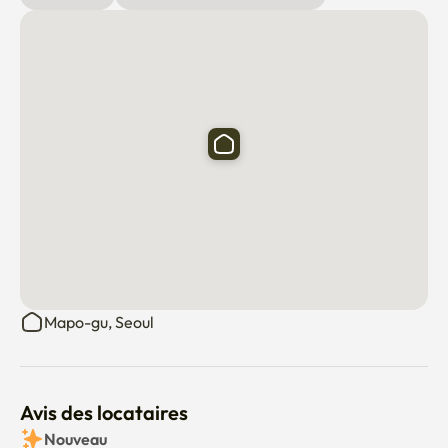
Le prix du site web est fixé sur une base de 30 jours pour 
deux personnes. 

6. Fournir des éléments supplémentaires

Si vous avez besoin d'autres éléments que ceux fournis sur 
la photo, nous pouvons les fournir après discussion.

- Les animaux domestiques ne sont pas admis.

- À l'exception des locataires, les visiteurs doivent être 
consultés à l'avance.

-C'est à deux minutes de l'université de Kyeong.

-C'est un quartier résidentiel tranquille, donc je le 
Mapo-gu, Seoul
recommande aux étudiants qui travaillent ou qui 
échangent.

Il faut environ 13 minutes à pied jusqu'à la station de 
Avis des locataires
métro.
Nouveau