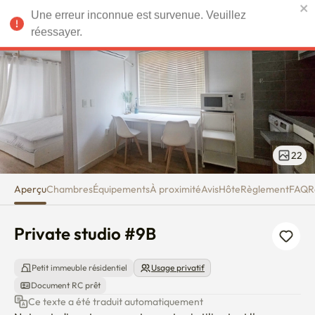
Private studio #9B
Une erreur inconnue est survenue. Veuillez
EUR
réessayer.
22
Aperçu
Chambres
Équipements
À proximité
Avis
Hôte
Règlement
FAQ
R
Private studio #9B
Petit immeuble résidentiel
Usage privatif
Document RC prêt
Ce texte a été traduit automatiquement