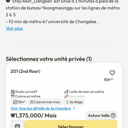
❤️ 'Stay Rest_Dangsan' est situé à 3 minutes à pied de la 
station de bureau Yeongmeonggu sur les lignes de métro 
2 & 5

- 10 min de métro à l'université de Chongdae

- Bus Yeyeong 15 minutes

Voir plus
- Moonrae Creative Village 10 minutes à pied

- Seonyudo Parc de la rivière Han Bus 20 minutes

* C'est un espace avec à la fois une commodité 
Sélectionnez votre unité privée (1)
géographique et un style sophistiqué.

201 (2nd floor)
❤️ Meilleur Sleep Metris pour une nuit de sommeil 
21
confortable

Studio privatif
1 salle de bain privative
Cuisine privative
Sans salon
33m²
2 personnes max.
2e étage
Voir tous les détails de la chambre
❤️ Le déménagement se fera en personne

₩
1,375,000
/ 
Mois
Astuce taille
Lorsque le contrat sera confirmé, nous vous enverrons un 
message sur l'emménagement et l'utilisation du contrat.

Sélectionner