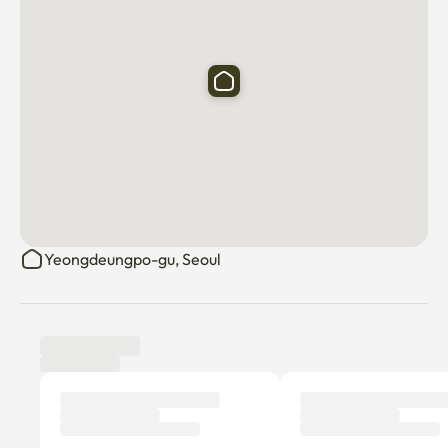
❤️ Jusqu'à 3 invités 

❤️ 'Lara Stay_Dangsan' est situé à 3 minutes de la station 
de bureau Yeongmeonggu sur les lignes de métro 2 et 5,

      Il est impossible de se garer dans l'immeuble, de sorte 
que les véhicules peuvent utiliser le parking public 
Dangsan 1-dong tout près. 

      Les véhicules électriques peuvent aussi être chargés.

Emplacement

Yeongdeungpo-gu, Seoul
Lara Stay_Dangsan est située à 3 minutes de la station de 
bureau Yeongmeonggu sur les lignes de métro 2 et 5, 

  Le transport aérien, comme les autobus, est très 
pratique.