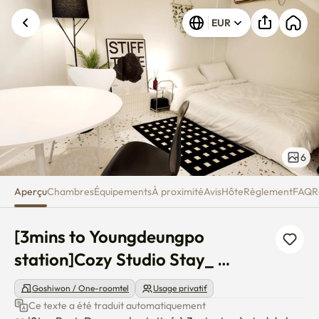
[3mins to Youngdeungpo statio
EUR
6
Aperçu
Chambres
Équipements
À proximité
Avis
Hôte
Règlement
FAQ
R
[3mins to Youngdeungpo 
station]Cozy Studio Stay_ 
DangSan
Goshiwon / One-roomtel
Usage privatif
Ce texte a été traduit automatiquement