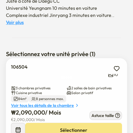
Juste à côté de Daegu CC

Université Yeungnam 10 minutes en voiture

Complexe industriel Jinryang 3 minutes en voiture

Voir plus
C'est une zone non-fumeur.

Des frais de nettoyage de 150 000 wons sont engagés 
lorsque l'on attrape le tabac.

C'est un appartement, alors taisez-vous après 9 heures.

Sélectionnez votre unité privée (1)
Les animaux domestiques sont interdits.
106504
10
3 chambres privatives
2 salles de bain privatives
Cuisine privative
Salon privatif
84m²
8 personnes max.
Voir tous les détails de la chambre
₩
2,090,000
/ 
Mois
Astuce taille
€
2,090,000
/ 
Mois
Sélectionner