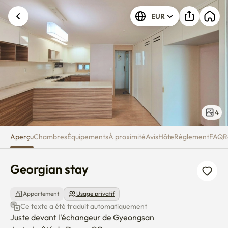
Georgian stay
EUR
Une erreur inconnue est survenue. Veuillez
réessayer.
4
Aperçu
Chambres
Équipements
À proximité
Avis
Hôte
Règlement
FAQ
R
Georgian stay
Appartement
Usage privatif
Ce texte a été traduit automatiquement
Juste devant l'échangeur de Gyeongsan
