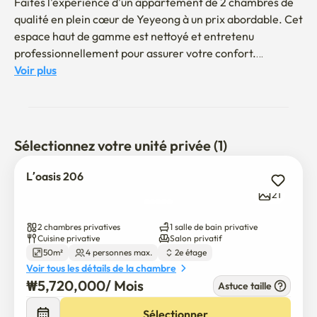
Faites l'expérience d'un appartement de 2 chambres de 
qualité en plein cœur de Yeyeong à un prix abordable. Cet 
espace haut de gamme est nettoyé et entretenu 
professionnellement pour assurer votre confort.

Voir plus
🛏️ Chambres et commodités

• Chambre 1: Lit Queen / Chambre 2: Lit double

• Télévision de 43 pouces

• Samsung Bespoke Appareils : réfrigérateur/machine à 
Sélectionnez votre unité privée (1)
laver/sèche-linge/lave-vaisselle/four

• Mobilier : Table à manger sur l'île, chaises, canapé, table 
L’oasis 206
basse de style coréen

21
📍 Avantages de l'emplacement

2 chambres privatives
1 salle de bain privative
• Parc Yeyeong 3 min / Parc Hangang 5 min

Cuisine privative
Salon privatif
50m²
4 personnes max.
2e étage
• Ligne 9 Station de l'Assemblée nationale 2 min

Voir tous les détails de la chambre
• Rejoignez Jongro/Gangnam/Yongsan en moins de 20 
₩
5,720,000
/ 
Mois
Astuce taille
minutes !

Sélectionner