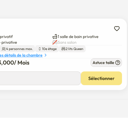
ngnam (sortie 1) et de la gare de Yeoksam (sortie 3), à environ 
privatif
1 salle de bain privative
essentiels à la vie quotidienne, de sorte que vous pouvez 
 privative
Sans salon


4 personnes max.
10e étage
2 lits Queen
des photos.)
les détails de la chambre
3,000
/ 
Mois
Astuce taille
Sélectionner