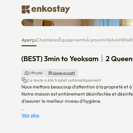
(BEST) 3min to Yeoksam｜2 Qu
Aperçu
Chambres
Équipements
À proximité
Avis
Hôte
R
(BEST) 3min to Yeoksam｜2 Quee
Officetel
Usage privatif
Ce texte a été traduit automatiquement
Nous mettons beaucoup d'attention à la propreté et à l
Notre maison est entièrement désinfectée et désinfec
d'assurer le meilleur niveau d'hygiène.

Nous sommes heureux de vous accueillir dans notre ma
Voir plus
bienvenus ici!
