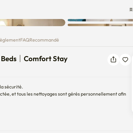
호
een Beds｜Comfort Stay
èglement
FAQ
Recommandé
n Beds｜Comfort Stay
a sécurité.

tée, et tous les nettoyages sont gérés personnellement afin 
ison confortable et confortable — vous êtes toujours les 