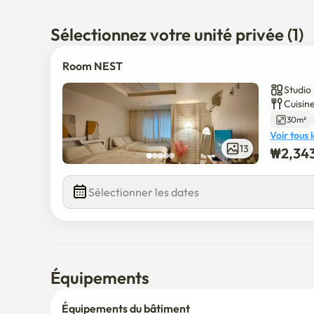
📍 Lieu :

La maison est idéalement située près de la gare de Ga
Sélectionnez votre unité privée (1)
5 minutes à pied.

Room NEST
🏠 Équipements :

Studio 
L'espace est entièrement équipé de tous les éléments 
Cuisine
simplement vous apporter et profiter de votre séjour.
30m²
(Veuillez noter : L'intérieur peut différer légèrement 
Voir tous 
13
₩
2,34
Sélectionner les dates
Équipements
Équipements du bâtiment