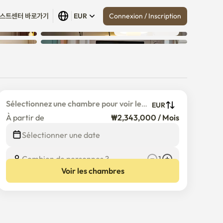
Connexion / Inscription
스트센터 바로가기
EUR
Tout afficher
 (
8
)
Sélectionnez une chambre pour voir le 
EUR
prix détaillé
À partir de
₩2,343,000 / Mois
Sélectionner une date
Combien de personnes ?
1
Voir les chambres