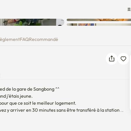
호
èglement
FAQ
Recommandé
ed de la gare de Sangbong ^^

d j'étais jeune.

ur que ce soit le meilleur logement.

z y arriver en 30 minutes sans être transféré à la station 
trangères et les universités ne sont pas loin