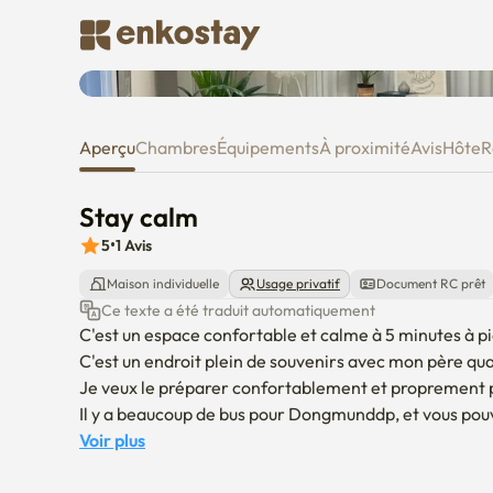
Stay calm
Aperçu
Chambres
Équipements
À proximité
Avis
Hôte
R
Stay calm
5
•
1
Avis
Maison individuelle
Usage privatif
Document RC prêt
Ce texte a été traduit automatiquement
C'est un espace confortable et calme à 5 minutes à pi
C'est un endroit plein de souvenirs avec mon père quan
Je veux le préparer confortablement et proprement po
Il y a beaucoup de bus pour Dongmunddp, et vous pouve
universitaire de Gyeongjung Line.

Voir plus
L'Université Kyunghee, l'Université Hankuk d'études é