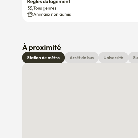
Règles du logement
Tous genres
Animaux non admis
À proximité
Station de métro
Arrêt de bus
Université
Su