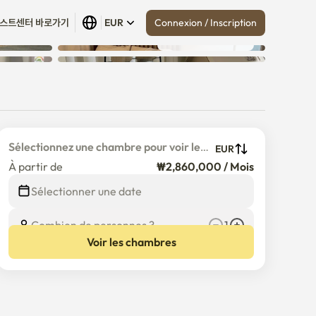
Connexion / Inscription
스트센터 바로가기
EUR
Tout afficher
 (
10
)
Sélectionnez une chambre pour voir le 
EUR
prix détaillé
À partir de
₩2,860,000 / Mois
Sélectionner une date
Combien de personnes ?
1
Voir les chambres