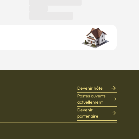
Devenir hôte
Postes ouverts
actuellement
Devenir
partenaire