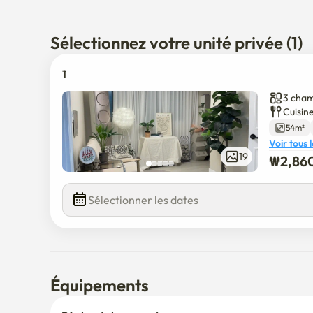
Sélectionnez votre unité privée (1)
1
3 cham
Cuisine
54m²
Voir tous 
19
₩
2,86
Sélectionner les dates
Équipements