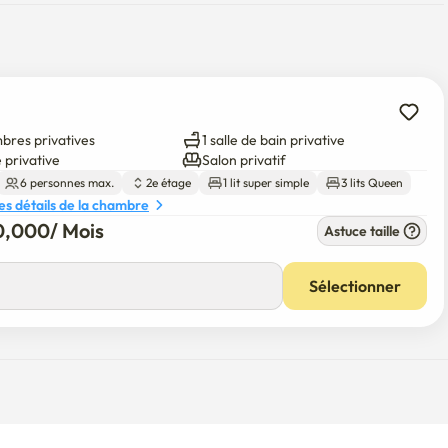
bres privatives
1 salle de bain privative
 privative
Salon privatif
6 personnes max.
2e étage
1 lit super simple
3 lits Queen
les détails de la chambre
0,000
/ 
Mois
Astuce taille
Sélectionner