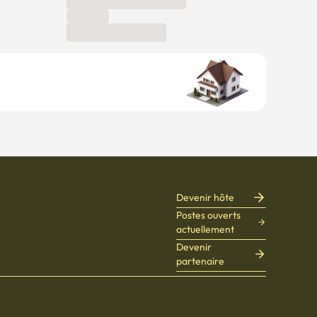
Devenir hôte
Postes ouverts
actuellement
Devenir
partenaire