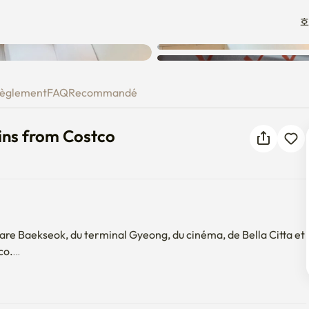
호
Une erreur inconnue est
3 mins from Costco
survenue. Veuillez réessayer.
èglement
FAQ
Recommandé
ins from Costco
gare Baekseok, du terminal Gyeong, du cinéma, de Bella Citta et 
o.

ent divers magasins, dont de délicieux restaurants et une 
lévision de 55 pouces avec Netflix, Disney+ et YouTube. C'est 