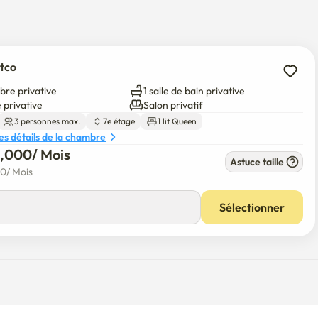
rès pratique le voyage à Séoul ou à l'aéroport.

 contact.

stco
ce seront envoyés une fois la réservation confirmée.

bre privative
1 salle de bain privative
-in ou check-out tardif peut être possible selon la 
 privative
Salon privatif
3 personnes max.
7e étage
1 lit Queen
 NE SONT PAS fournis. Apportez votre linge, vos serviettes et 
les détails de la chambre
5,000
/ 
Mois
Astuce taille
00
/ 
Mois
angnam, Sangam, Incheon, Anyang et les aéroports (le 
Sélectionner
euillez vous renseigner à l'avance.