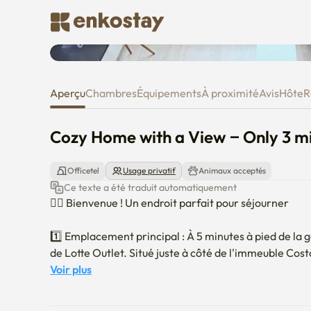
Cozy Home with a View – Only 
Aperçu
Chambres
Équipements
À proximité
Avis
Hôte
R
Cozy Home with a View – Only 3 m
Officetel
Usage privatif
Animaux acceptés
Ce texte a été traduit automatiquement
👍🏾 Bienvenue ! Un endroit parfait pour séjourner

1️⃣ Emplacement principal : À 5 minutes à pied de la 
de Lotte Outlet. Situé juste à côté de l'immeuble Costc
2️⃣ Facilité : Au premier étage de l'immeuble se trouv
Voir plus
clinique vétérinaire.

3️⃣ Divertissement et installations : Profitez d'une té