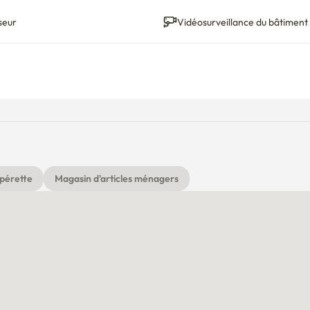
seur
Vidéosurveillance du bâtiment
pérette
Magasin d'articles ménagers