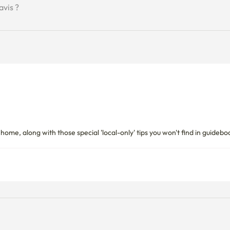
avis ?
me, along with those special 'local-only' tips you won't find in guidebook
Charges