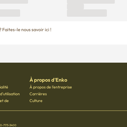
Faites-le nous savoir ici !
À propos d'Enko
alité
À propos de l'entreprise
'utilisation
Carrières
 et de
Culture
70-7173-3400
 Seoul Startup Hub Gongdeok, 21 Baekbeom-ro 31-gil, Mapo-gu, Séoul, Corée du Sud