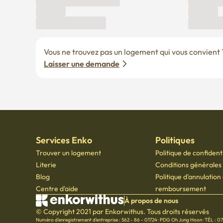
Vous ne trouvez pas un logement qui vous convient ? 
Laisser une demande
Services Enko
Politiques
Trouver un logement
Politique de confidenti
Literie
Conditions générales d
Blog
Politique d'annulation
Centre d'aide
remboursement
À propos de nous
© Copyright 2021 par Enkorwithus. Tous droits réservés
Numéro d'enregistrement d'entreprise : 562 - 86 - 01724
·
PDG Oh Jung Hoon
·
TÉL : 0
Numéro de déclaration de vente par correspondance : 2023 - Seoul jongno - 1113
,
601,