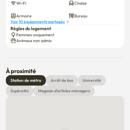
#Université Yonsei #Yonsei Stay #Yonsei Stay Terrace 
Wi-Fi
Chaise
#Étudiants internationaux #Étudiants féminins 
Armoire
Bureau
#ÉtudianteLogement #Chambre commune #Étudier à 
Voir 10 équipements partagés
l'étranger #Hongdae #Sinchon #Séoul
Règles du logement
Femmes uniquement
Animaux non admis
À proximité
Station de métro
Arrêt de bus
Université
Supérette
Magasin d'articles ménagers