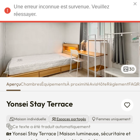
Yonsei Stay Terrace
Une erreur inconnue est survenue. Veuillez
EUR
réessayer.
30
Aperçu
Chambres
Équipements
À proximité
Avis
Hôte
Règlement
FAQ
R
Yonsei Stay Terrace
Maison individuelle
Espaces partagés
Femmes uniquement
Ce texte a été traduit automatiquement
🏡 Yonsei Stay Terrace | Maison lumineuse, sécuritaire et 