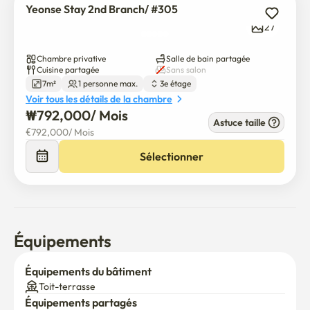
• Extincteurs

Yeonse Stay 2nd Branch/ #305
• Détecteur de dioxyde de carbone

27
• Dispositif d'évacuation d'urgence

• Assurance incendie

Chambre privative
Salle de bain partagée
Cuisine partagée
Sans salon
☕ Mode de vie proche

7m²
1 personne max.
3e étage
Voir tous les détails de la chambre
• Cafés et restaurants autour de l'Université Yonsei

₩
792,000
/ 
Mois
• E-Mart Sinong

Astuce taille
€
792,000
/ 
Mois
• Megabox Sinong

• CGV Sinong Artreon

Sélectionner
• Accès pratique à Hongdae et Sinongong

🌏 Soyez en sécurité, étudiez bien et profitez de Séoul.

Yonsei Stay Terrace offre une maison paisible et 
Équipements
sécuritaire où les étudiants internationaux peuvent se 
concentrer sur leurs études tout en créant des souvenirs 
Équipements du bâtiment
inoubliables en Corée.

Toit-terrasse
Équipements partagés