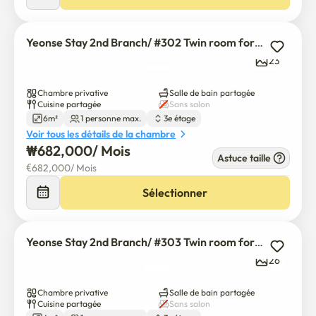
• 3 min à pied jusqu'à l'arrêt de bus le plus proche

• Aéroport Limousine Bus 6011 à l'aéroport international 
d'Incheon (environ 1 heure)

Yeonse Stay 2nd Branch/ #302 Twin room for 2 people
23
🛏 Chambres privées entièrement meublées

• Entreposage super lit simple avec matelas haut de 
Chambre privative
Salle de bain partagée
Cuisine partagée
Sans salon
gamme

6m²
1 personne max.
3e étage
• Couverture de matelas anti-bugs

Voir tous les détails de la chambre
• Bureau et chaise

₩
682,000
/ 
Mois
Astuce taille
• Garde-robe

€
682,000
/ 
Mois
• Feux de bureau DEL

Sélectionner
• Les rideaux noirs

• Recyclage et poubelles

• Détecteur de dioxyde de carbone

Yeonse Stay 2nd Branch/ #303 Twin room for 2 people
• Double verrouillage numérique de la porte

26
🍳 Cuisine et blanchisserie partagées

Chambre privative
Salle de bain partagée
• Combinaison lave-linge et sèche-linge

Cuisine partagée
Sans salon
• Réfrigérateur
