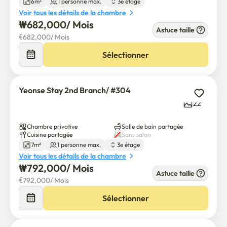
6m²
1 personne max.
3e étage
• Purificateur d'eau

Voir tous les détails de la chambre
• Micro-ondes

₩
682,000
/ 
Mois
Astuce taille
• grille-pain

€
682,000
/ 
Mois
• Bouilloire électrique

Sélectionner
• Potts, vaisselle et ustensiles de cuisine

• Armoire à chaussures

• Aspirateur sans cordon

Yeonse Stay 2nd Branch/ #304
22
✨ Vie propre et sans tracas

• Service de nettoyage régulier des parties communes

Chambre privative
Salle de bain partagée
• Wi-Fi à grande vitesse

Cuisine partagée
Sans salon
• Membres professionnels de la lutte antiparasitaire de 
7m²
1 personne max.
3e étage
l'UNESCO

Voir tous les détails de la chambre
₩
792,000
/ 
Mois
Astuce taille
🛡 Sécurité et sûreté

€
792,000
/ 
Mois
• Caméras d'entrée

Sélectionner
• Surveillance de la terrasse

• Verrouillage numérique de la porte
