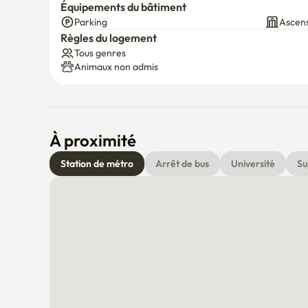
Équipements du bâtiment
l'intérieur.

Parking
Ascen
- Promenade de Cheongong Stream, marché Dongmyo,
Règles du logement
- Il y a tellement d'infrastructures de vie comme les r
Tous genres
les environs.

Animaux non admis
- Il est adjacent aux grands hôpitaux universitaires (U
- Vous pouvez prendre le bus 6002, N6002 juste deva
À proximité
Station de métro
Arrêt de bus
Université
Su