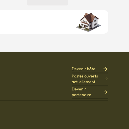
Devenir hôte
Postes ouverts
actuellement
Devenir
partenaire