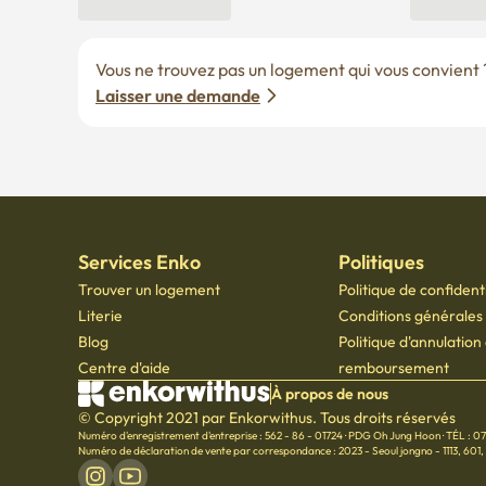
Vous ne trouvez pas un logement qui vous convient ? 
Laisser une demande
Services Enko
Politiques
Trouver un logement
Politique de confidenti
Literie
Conditions générales d
Blog
Politique d'annulation
Centre d'aide
remboursement
À propos de nous
© Copyright 2021 par Enkorwithus. Tous droits réservés
Numéro d'enregistrement d'entreprise : 562 - 86 - 01724
·
PDG Oh Jung Hoon
·
TÉL : 0
Numéro de déclaration de vente par correspondance : 2023 - Seoul jongno - 1113
,
601,