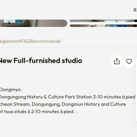
호
Une erreur inconnue est
] New Full-furnished studio
survenue. Veuillez réessayer.
èglement
FAQ
Recommandé
ew Full-furnished studio
n Dongmyo.

Dongungung History & Culture Park Station 3-10 minutes à pied

eon Stream, Dongungung, Dongmun History and Culture 
ous situés à 2-10 minutes à pied.

ité Dongguk, Université de Corée, Université des femmes de 
 Université Hankuk d'études étrangères, Université Kyunghee, 