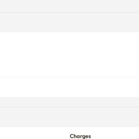
Charges
Comprend des charges fixes. Des fra
consommation dépasse la limite.
alement remboursé.