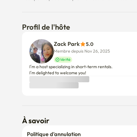
Profil de l'hôte
Zack Park
5.0
Membre depuis Nov 26, 2025
Vérifié
I’m a host specializing in short-term rentals.

I’m delighted to welcome you!
À savoir
Politique d'annulation
Avant l'approbation de l'hôte
S'il n'est pas confirmé sous 24 heures, vous serez intégr