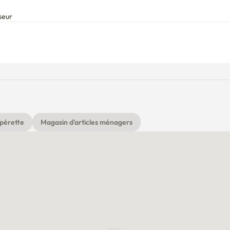
seur
 parc Nyeong, marché Dongungung, et juste devant DDP.

estaurants, les magasins, les hôpitaux, les cafés et Daiso dans 
niversité nationale de Séoul, Université de Corée, etc.).

nt vous.
pérette
Magasin d'articles ménagers