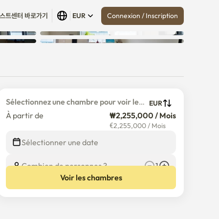
Connexion / Inscription
스트센터 바로가기
EUR
Tout afficher
 (
30
)
Sélectionnez une chambre pour voir le 
EUR
prix détaillé
À partir de
₩2,255,000 / Mois
€
2,255,000
/
Mois
Sélectionner une date
Combien de personnes ?
1
Voir les chambres