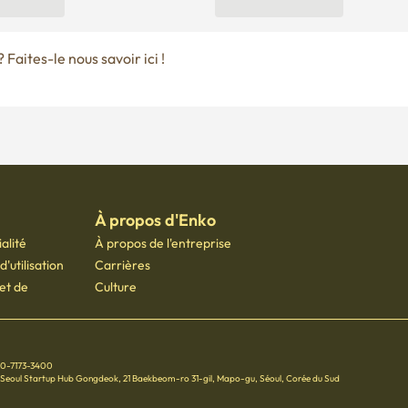
Faites-le nous savoir ici !
À propos d'Enko
alité
À propos de l'entreprise
'utilisation
Carrières
 et de
Culture
70-7173-3400
 Seoul Startup Hub Gongdeok, 21 Baekbeom-ro 31-gil, Mapo-gu, Séoul, Corée du Sud