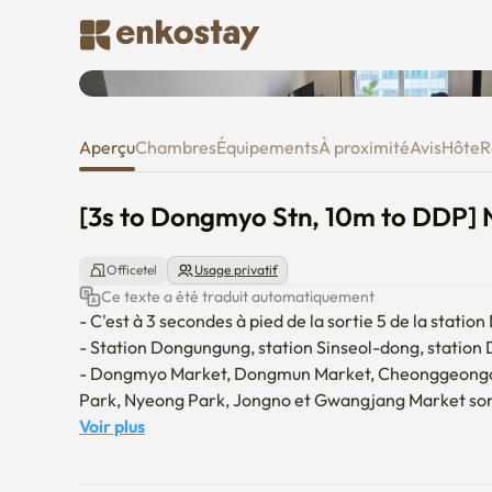
[3s to Dongmyo Stn, 10m to DDP
Aperçu
Chambres
Équipements
À proximité
Avis
Hôte
R
[3s to Dongmyo Stn, 10m to DDP] N
Officetel
Usage privatif
Ce texte a été traduit automatiquement
- C'est à 3 secondes à pied de la sortie 5 de la statio
- Station Dongungung, station Sinseol-dong, station 
- Dongmyo Market, Dongmun Market, Cheonggeongch
Park, Nyeong Park, Jongno et Gwangjang Market sont t
- Il est très proche des grandes universités (Univers
Voir plus
Sungshin, Université Hanseong, Université Sungkyun,
Université de Séoul et Université Hanyang).
