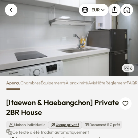
[Itaewon & Haebangchon] Priv
EUR
6
Aperçu
Chambres
Équipements
À proximité
Avis
Hôte
Règlement
FAQ
R
[Itaewon & Haebangchon] Private 
2BR House
Maison individuelle
Usage privatif
Document RC prêt
Ce texte a été traduit automatiquement