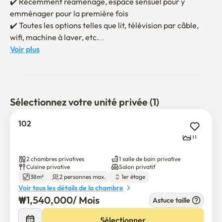
✔️ Récemment réaménagé, espace sensuel pour y 
emménager pour la première fois

✔️ Toutes les options telles que lit, télévision par câble, 
wifi, machine à laver, etc.

✔️ L'intérieur confortable et soigné permet un repos 
Voir plus
confortable

✔️ Une structure confortable pouvant accueillir deux 
personnes (lit queen 1, lit simple 1)

Sélectionnez votre unité privée (1)
✔️ Le déménagement se fera en personne

✔️ Envoyer un message concernant l'emménagement et 
102
l'utilisation du contrat après la confirmation du contrat

11
✔️ Interdiction de fumer à l'intérieur / Interdiction des 
animaux domestiques

2 chambres privatives
1 salle de bain privative
✔️ Il peut y avoir des dommages aux installations pendant 
Cuisine privative
Salon privatif
38m²
2 personnes max.
1er étage
l'utilisation de l'hébergement.

Voir tous les détails de la chambre
₩
1,540,000
/ 
Mois
Astuce taille
Il s'agit d'un nouvel hébergement qui a récemment été 
réaménagé, et vous pourrez profiter de votre premier 
Sélectionner