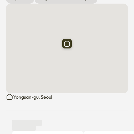
✔️ Veuillez noter qu'en cas de tabagisme à l'intérieur, de 
dommages causés aux animaux domestiques et à 
l'hébergement ou de contamination, une indemnisation 
peut être accordée en fonction des coûts réels.

️ ️ Arrêt de bus de trois minutes près de 
Haebangchon/Gyeongridan-gil

✔️ Excellent accès au centre-ville comme 
Gwangwamwamam et Myeong-dong

✔️ Près de Namsan Dulle-gil et du parc Yongsan

✔️ Vous pouvez marcher jusqu'à la gare d'Aewon et la gare 
de Noksapyeong
Yongsan-gu, Seoul