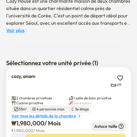
Cozy House est une charmante maison de deux chambres 
située dans un quartier résidentiel calme près de 
l'université de Corée. C'est un point de départ idéal pour 
explorer Séoul, avec un excellent accès aux transports en 
commun qui permet aux principales attractions comme 
Voir plus
Dongungung, Gwangjang Market, Gwangwamwamwam, 
Myeongdong et Yeewon d'atteindre 30 minutes.

✨ Qu'est-ce qui rend la maison confortable spéciale

Sélectionnez votre unité privée (1)
Renforcement de la sécurité : Votre sécurité est notre 
priorité absolue. En plus de la serrure numérique, nous 
cozy, anam
avons récemment installé une serrure de sécurité 
26
intérieure (double serrure). Ceci garantit un séjour sûr et 
sans inquiétude, particulièrement pour les femmes 
2 chambres privatives
1 salle de bain privative
voyageuses seules.

Cuisine privative
Sans salon
33m²
4 personnes max.
3e étage
Voir tous les détails de la chambre
📍 Emplacement et voisinage

₩
1,980,000
/ 
Mois
Excellente accessibilité : À seulement 7 minutes à pied de 
Astuce taille
€
1,980,000
/ 
Mois
la gare d'Anam (ligne 6) et à 7 minutes à pied de 