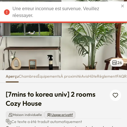
[7mins to korea univ] 2 rooms 
Une erreur inconnue est survenue. Veuillez
EUR
réessayer.
26
Aperçu
Chambres
Équipements
À proximité
Avis
Hôte
Règlement
FAQ
R
[7mins to korea univ] 2 rooms  
Cozy House
Maison individuelle
Usage privatif
Ce texte a été traduit automatiquement