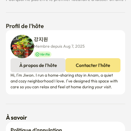
serviettes fournis (Veuillez apporter votre propre brosse à 
dents)

Machine à laver et détergent disponibles pour les séjours 
Profil de l'hôte
de longue durée

강지원 
⚠️ Règles de la Chambre

Membre depuis Aug 7, 2025
Heures de silence: Veuillez limiter le bruit au minimum 
Vérifié
après 22h car la maison est située dans un quartier 
résidentiel calme.

À propos de l'hôte
Contacter l'hôte
Hi, I’m Jiwon. I run a home-sharing stay in Anam, a quiet 
Interdiction de fumer : Il est strictement interdit de fumer 
and cozy neighborhood I love. I’ve designed this space with 
(y compris les cigarettes électroniques) à l'intérieur de la 
care so you can relax and feel at home during your visit.
maison et du bâtiment.
À savoir
Politique d'annulation