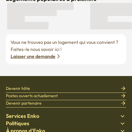
Vous ne trouvez pas un logement qui vous convient ? 
Faites-le nous savoir ici !
Laisser une demande
Devenir hôte
Postes ouverts actuellement
Devenir partenaire
Services Enko
Politiques
Trouver un logement
À propos d'Enko
Literie
Politique de confidentialité