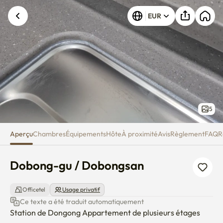
Dobong-gu / Dobongsan
Une erreur inconnue est survenue. Veuillez
EUR
réessayer.
5
Aperçu
Chambres
Équipements
Hôte
À proximité
Avis
Règlement
FAQ
R
Dobong-gu / Dobongsan
Officetel
Usage privatif
Ce texte a été traduit automatiquement
Station de Dongong Appartement de plusieurs étages