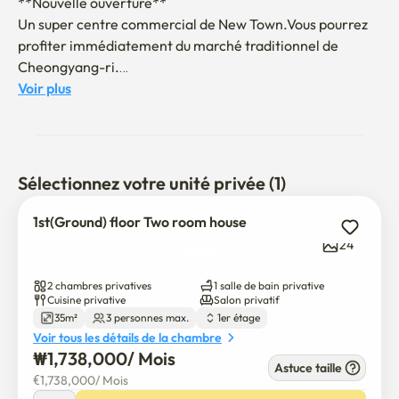
**Nouvelle ouverture**

Un super centre commercial de New Town.Vous pourrez 
profiter immédiatement du marché traditionnel de 
Cheongyang-ri.

la zone de la gare de Cheongyangni.

Voir plus
À l'intérieur de l'immeuble d'habitation local, récemment 
achevé

Maison individuelle unique et magnifique 1er étage 
spacieuse Studio + 1 Chambre Séparée.

Sélectionnez votre unité privée (1)
-un lit de style hodel. sanitaires

1st(Ground) floor Two room house
-Chaudières, climatiseurs, climatiseurs

24
-une grande machine à laver.Sèche-linge

-Mobilier sur mesure pour les étudiants en échange, 
2 chambres privatives
1 salle de bain privative
modification de la disposition est possible

Cuisine privative
Salon privatif
35m²
3 personnes max.
1er étage
Voir tous les détails de la chambre
-Pas d'animaux.

₩
1,738,000
/ 
Mois
-l'interdiction de fumer à l'intérieur

Astuce taille
€
1,738,000
/ 
Mois