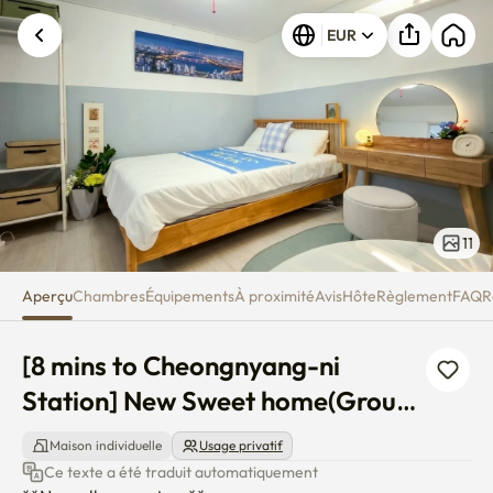
[8 mins to Cheongnyang-ni St
EUR
Une erreur inconnue est survenue. Veuillez
réessayer.
11
Aperçu
Chambres
Équipements
À proximité
Avis
Hôte
Règlement
FAQ
R
[8 mins to Cheongnyang-ni 
Station] New Sweet home(Ground 
F)
Maison individuelle
Usage privatif
Ce texte a été traduit automatiquement