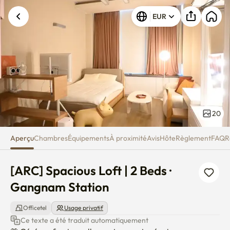
[ARC] Spacious Loft | 2 Beds ·
EUR
20
Aperçu
Chambres
Équipements
À proximité
Avis
Hôte
Règlement
FAQ
R
[ARC] Spacious Loft | 2 Beds · 
Gangnam Station
Officetel
Usage privatif
Ce texte a été traduit automatiquement