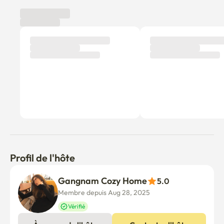
Avis des locataires
Nouveau
Aucun avis n'a encore été publié.
Pourquoi ne pas être le premier locataire à laisser un avis ?
Profil de l'hôte
Gangnam Cozy Home
5.0
Membre depuis Aug 28, 2025
Vérifié
À propos de l'hôte
Contacter l'hôte
Welcome to Gangnam Cozy Home. :) ♡

I offer a warm, clean, and comfortable space in the heart 
of Gangnam.

Feel free to reach out anytime for a pleasant and relaxing 