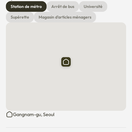
À proximité
frais de nettoyage ou de restauration supplémentaires 
Station de métro
Arrêt de bus
Université
peuvent être exigés si l'on détecte le tabagisme.

Supérette
Magasin d'articles ménagers
☑️ Avis

Une partie de la literie représentée sur les photos a été 
utilisée à des fins de stylisme.

Cette propriété est exploitée comme une location à court 
terme et non comme une entreprise d'hôtellerie ou 
d'hébergement. Par conséquent, la literie et les produits 
de première nécessité ne sont pas fournis par défaut. 
Veuillez prendre connaissance de cette information avant 
de faire votre réservation.
Gangnam-gu, Seoul