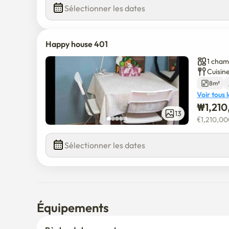
Sélectionner les dates
Happy house 401
1 cham
Cuisine
8m²
Voir tous 
₩
1,21
13
€
1,210,0
Sélectionner les dates
Équipements