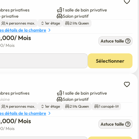
bres privatives
1 salle de bain privative
 privative
Salon privatif
4 personnes max.
1er étage
2 lits Queen
les détails de la chambre
0,000
/ 
Mois
Astuce taille
00
/ 
Mois
Sélectionner
bres privatives
1 salle de bain privative
uisine
Salon privatif
4 personnes max.
1er étage
2 lits Queen
1 canapé-lit
les détails de la chambre
0,000
/ 
Mois
Astuce taille
00
/ 
Mois