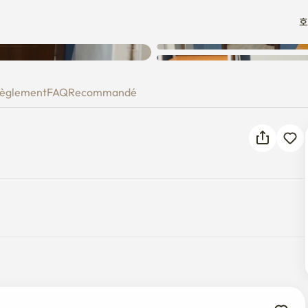
호
Une erreur inconnue est
survenue. Veuillez réessayer.
èglement
FAQ
Recommandé