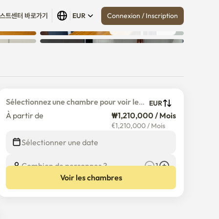
Connexion / Inscription
스트센터 바로가기
EUR
Tout afficher
 (
14
)
Sélectionnez une chambre pour voir le 
EUR
prix détaillé
À partir de
₩1,210,000 / Mois
€
1,210,000
/
Mois
Sélectionner une date
Combien de personnes ?
1
Voir les chambres