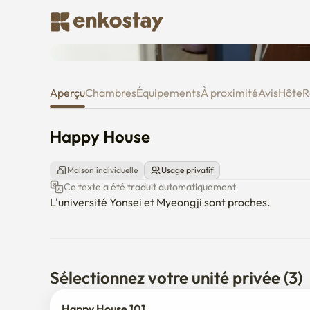
Happy House
Aperçu
Chambres
Équipements
À proximité
Avis
Hôte
R
Happy House
Maison individuelle
Usage privatif
Ce texte a été traduit automatiquement
L'université Yonsei et Myeongji sont proches.
Sélectionnez votre unité privée (3)
Happy House 101