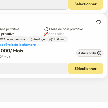
Sélectionner
bre privative
1 salle de bain privative
 privative
Sans salon
2 personnes max.
4e étage
1 lit Queen
les détails de la chambre
0,000
/ 
Mois
Astuce taille
00
/ 
Mois
Sélectionner