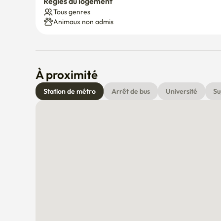
Règles du logement
Tous genres
Animaux non admis
À proximité
Station de métro
Arrêt de bus
Université
Su