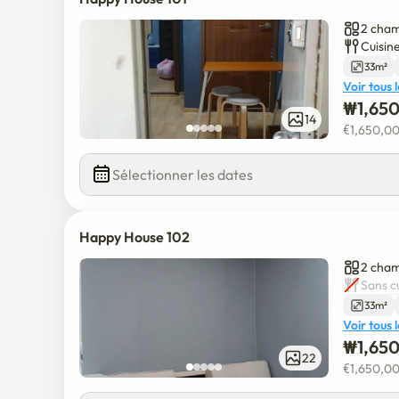
2 cham
Cuisine
33m²
Voir tous 
₩
1,65
14
€
1,650,0
Sélectionner les dates
Happy House 102
2 cham
Sans c
33m²
Voir tous 
₩
1,65
22
€
1,650,0