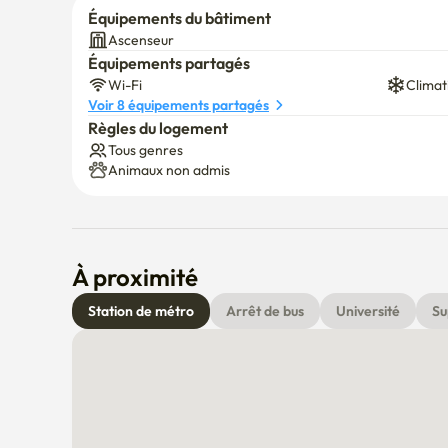
Équipements du bâtiment
Ascenseur
Équipements partagés
Wi-Fi
Climat
Voir 8 équipements partagés
Règles du logement
Tous genres
Animaux non admis
À proximité
Station de métro
Arrêt de bus
Université
Su