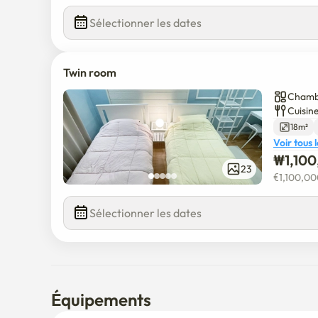
Sélectionner les dates
Twin room
Chambr
Cuisin
18m²
Voir tous 
₩
1,10
23
€
1,100,0
Sélectionner les dates
Équipements