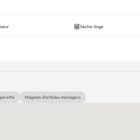
iseur
Sèche-linge
pérette
Magasin d'articles ménagers