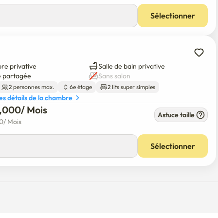
Sélectionner
e privative
Salle de bain privative
e partagée
Sans salon
2 personnes max.
6e étage
2 lits super simples
les détails de la chambre
0,000
/ 
Mois
Astuce taille
00
/ 
Mois
Sélectionner