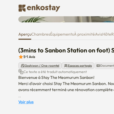
(3mins to Sanbon Station on 
Aperçu
Chambres
Équipements
À proximité
Avis
Hôte
R
(3mins to Sanbon Station on foo
5
•
1
Avis
Goshiwon / One-roomtel
Espaces partagés
Document
Ce texte a été traduit automatiquement
Bienvenue à Stay The Meomurum Sanbon!

Merci d'avoir choisi Stay The Meomurum Sanbon. Nous 
avons récemment terminé une rénovation complète afin
Accès pratique au campus ERICA de l'Université Hany
Voir plus
Notre propriété offre un accès facile au campus ERIC