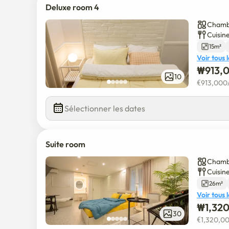
Deluxe room 4
Chambr
Cuisin
15m²
Voir tous 
₩
913,
10
€
913,000
Sélectionner les dates
Suite room
Chambr
Cuisin
26m²
Voir tous 
₩
1,32
30
€
1,320,0