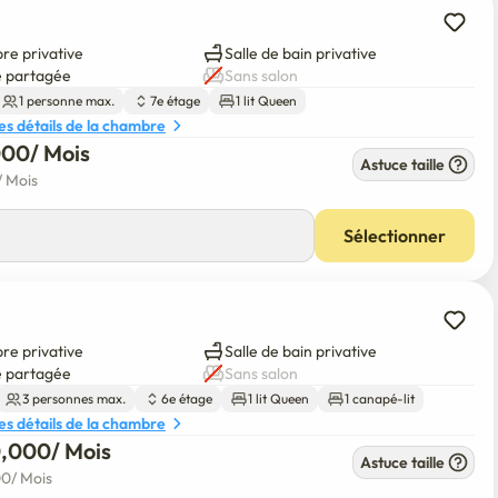
e privative
Salle de bain privative
e partagée
Sans salon
1 personne max.
7e étage
1 lit Queen
les détails de la chambre
000
/ 
Mois
Astuce taille
/ 
Mois
Sélectionner
e privative
Salle de bain privative
e partagée
Sans salon
3 personnes max.
6e étage
1 lit Queen
1 canapé-lit
les détails de la chambre
0,000
/ 
Mois
Astuce taille
00
/ 
Mois