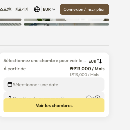
Connexion / Inscription
스트센터 바로가기
EUR
Tout afficher
 (
15
)
Sélectionnez une chambre pour voir le 
EUR
prix détaillé
À partir de
₩913,000 / Mois
€
913,000
/
Mois
Sélectionner une date
Combien de personnes ?
1
Voir les chambres