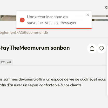
호
Une erreur inconnue est
foot) StayTheMeomurum sanbon
survenue. Veuillez réessayer.
èglement
FAQ
Recommandé
t) StayTheMeomurum sanbon
 RC prêt
sommes dévoués à offrir un espace de vie de qualité, et nous 
 d'assurer un séjour confortable à nos clients.

ang

A de l'Université Hanyang. En prenant le métro et en prenant 