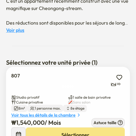
C'est un appartement récemment construit avec une vue 
magnifique sur Cheongong-stream.

Des réductions sont disponibles pour les séjours de longue 
durée. S'il vous plaît contactez-nous.

Voir plus
Il est situé à 5 minutes à pied de la gare de Sinseol-dong 
et des attractions touristiques célèbres telles que 
Dongmyo, Dongmungun, Dongmun Design Plaza, 
Sélectionnez votre unité privée (1)
Gwangjang Market et Jongno 1-6-ga sont accessibles à 
pied. 

807
Si vous utilisez les transports en commun, vous pouvez 
16
rejoindre Gwangwamwamwam, Gyeonggung Palace, 
Gyeong-dong et Gangnam en moins de 30 minutes. Vous 
Studio privatif
1 salle de bain privative
pouvez vous rendre au centre de Séoul, y compris 
Cuisine privative
Sans salon
8m²
1 personne max.
8e étage
Yeyeong.

Voir tous les détails de la chambre
₩
1,540,000
/ 
Mois
Astuce taille
Ce logement convient aux étudiants internationaux pour 
des séjours de longue durée en raison de sa facilité 
Sélectionner