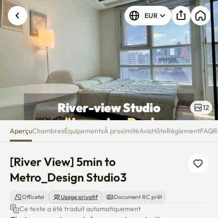
[River View] 5min to Metro_Des
EUR
12
Aperçu
Chambres
Équipements
À proximité
Avis
Hôte
Règlement
FAQ
R
[River View] 5min to 
Metro_Design Studio3
Officetel
Usage privatif
Document RC prêt
Ce texte a été traduit automatiquement