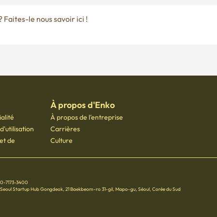
À propos d'Enko
alité
À propos de l'entreprise
'utilisation
Carrières
 et de
Culture
70-7173-3400
 Seoul Startup Hub Gongdeok, 21 Baekbeom-ro 31-gil, Mapo-gu, Séoul, Corée du Sud