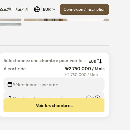
Connexion / Inscription
스트센터 바로가기
EUR
Tout afficher
 (
4
)
Sélectionnez une chambre pour voir le 
EUR
prix détaillé
À partir de
₩2,750,000 / Mois
€
2,750,000
/
Mois
Sélectionner une date
Combien de personnes ?
1
Voir les chambres