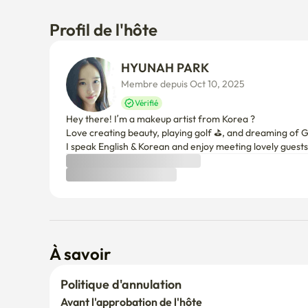
Profil de l'hôte
HYUNAH PARK
Membre depuis Oct 10, 2025
Vérifié
Hey there! I’m a makeup artist from Korea ?

Love creating beauty, playing golf ⛳, and dreaming of Gr
À savoir
Politique d'annulation
Avant l'approbation de l'hôte
S'il n'est pas confirmé sous 24 heures, vous serez intégr
Après l'approbation de l'hôte