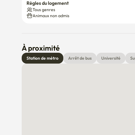
Règles du logement
Tous genres
Animaux non admis
À proximité
Station de métro
Arrêt de bus
Université
Su