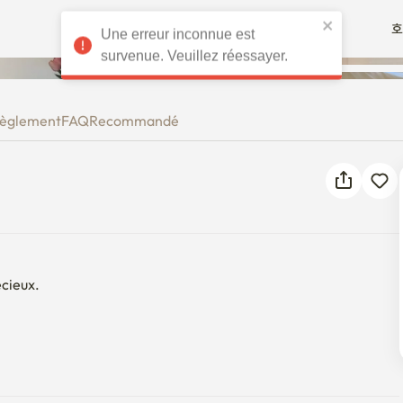
호
Une erreur inconnue est
survenue. Veuillez réessayer.
èglement
FAQ
Recommandé
cieux.

 3)

 minutes de marche après avoir quitté la sortie 5 de la gare de 