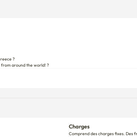
eece ?️

Charges
Comprend des charges fixes. Des fra
consommation dépasse la limite.
alement remboursé.