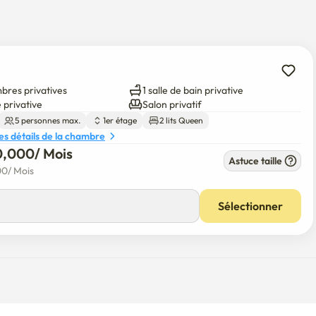
ions touristiques situées dans le secteur de la gare de la ligne 
bres privatives
1 salle de bain privative
lle 

 privative
Salon privatif
5 personnes max.
1er étage
2 lits Queen
les détails de la chambre
0,000
/ 
Mois
Astuce taille
00
/ 
Mois
 entrer si vous descendez six marches.

Sélectionner
t lumineuse grâce à ses grandes fenêtres et à sa lumière 
ut-être un peu bas. 

cter.