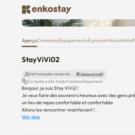
StayViVi02
Aperçu
Chambres
Équipements
À proximité
Avis
Hôte
R
StayViVi02
Petit immeuble résidentiel
Usage privatif
Ce texte a été traduit automatiquement
Bonjour, je suis Stay ViVi2 !

Je veux faire des souvenirs heureux avec des gens pré
un lieu de repos confortable et confortable 

Allons les rencontrer maintenant !

- Guide de localisation

Voir plus
-1 minute à pied de la gare de Kyunhwa (ligne 2 et ligne
-Si vous prenez l'autobus de l'aéroport (no 6020), → 3